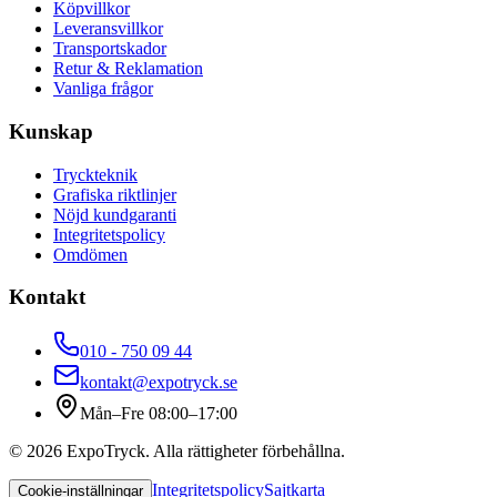
Köpvillkor
Leveransvillkor
Transportskador
Retur & Reklamation
Vanliga frågor
Kunskap
Tryckteknik
Grafiska riktlinjer
Nöjd kundgaranti
Integritetspolicy
Omdömen
Kontakt
010 - 750 09 44
kontakt@expotryck.se
Mån–Fre 08:00–17:00
©
2026
ExpoTryck
. Alla rättigheter förbehållna.
Integritetspolicy
Sajtkarta
Cookie-inställningar