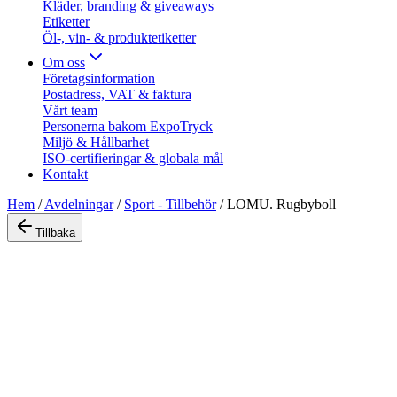
Kläder, branding & giveaways
Etiketter
Öl-, vin- & produktetiketter
Om oss
Företagsinformation
Postadress, VAT & faktura
Vårt team
Personerna bakom ExpoTryck
Miljö & Hållbarhet
ISO-certifieringar & globala mål
Kontakt
Hem
/
Avdelningar
/
Sport - Tillbehör
/
LOMU. Rugbyboll
Tillbaka