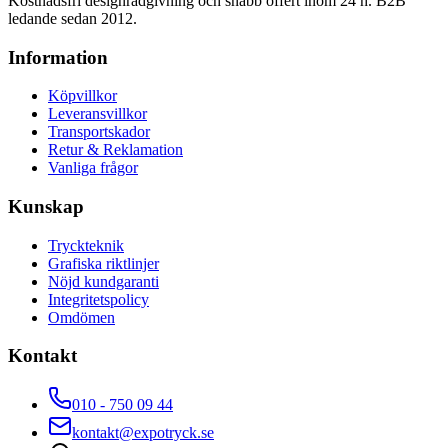
Kostnadsfri designrådgivning och snabb offert inom 24 h. B2B
ledande sedan 2012.
Information
Köpvillkor
Leveransvillkor
Transportskador
Retur & Reklamation
Vanliga frågor
Kunskap
Tryckteknik
Grafiska riktlinjer
Nöjd kundgaranti
Integritetspolicy
Omdömen
Kontakt
010 - 750 09 44
kontakt@expotryck.se