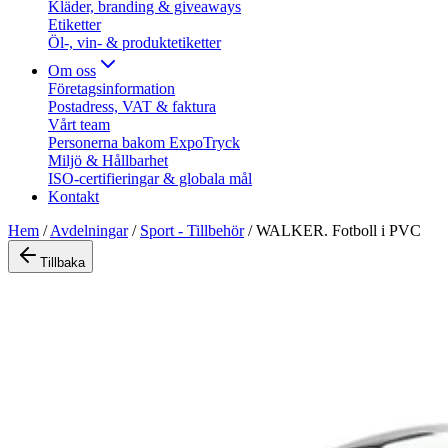
Kläder, branding & giveaways
Etiketter
Öl-, vin- & produktetiketter
Om oss
Företagsinformation
Postadress, VAT & faktura
Vårt team
Personerna bakom ExpoTryck
Miljö & Hållbarhet
ISO-certifieringar & globala mål
Kontakt
Hem
/
Avdelningar
/
Sport - Tillbehör
/
WALKER. Fotboll i PVC
Tillbaka