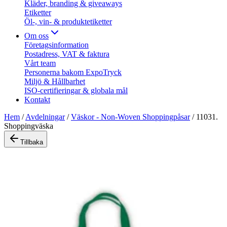
Kläder, branding & giveaways
Etiketter
Öl-, vin- & produktetiketter
Om oss
Företagsinformation
Postadress, VAT & faktura
Vårt team
Personerna bakom ExpoTryck
Miljö & Hållbarhet
ISO-certifieringar & globala mål
Kontakt
Hem
/
Avdelningar
/
Väskor - Non-Woven Shoppingpåsar
/
11031.
Shoppingväska
Tillbaka