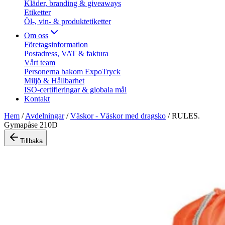
Kläder, branding & giveaways
Etiketter
Öl-, vin- & produktetiketter
Om oss
Företagsinformation
Postadress, VAT & faktura
Vårt team
Personerna bakom ExpoTryck
Miljö & Hållbarhet
ISO-certifieringar & globala mål
Kontakt
Hem
/
Avdelningar
/
Väskor - Väskor med dragsko
/
RULES.
Gymapåse 210D
Tillbaka