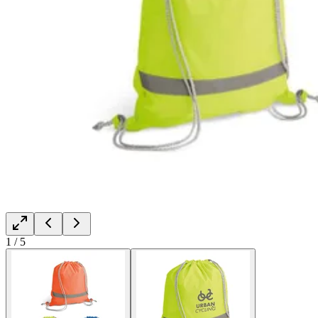
1
/
5