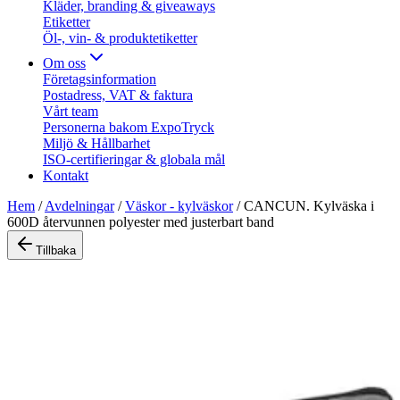
Kläder, branding & giveaways
Etiketter
Öl-, vin- & produktetiketter
Om oss
Företagsinformation
Postadress, VAT & faktura
Vårt team
Personerna bakom ExpoTryck
Miljö & Hållbarhet
ISO-certifieringar & globala mål
Kontakt
Hem
/
Avdelningar
/
Väskor - kylväskor
/
CANCUN. Kylväska i
600D återvunnen polyester med justerbart band
Tillbaka