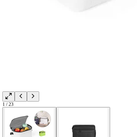
1
/
23