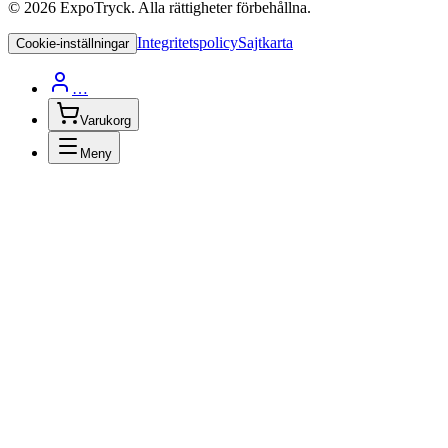
©
2026
ExpoTryck
. Alla rättigheter förbehållna.
Integritetspolicy
Sajtkarta
Cookie-inställningar
…
Varukorg
Meny