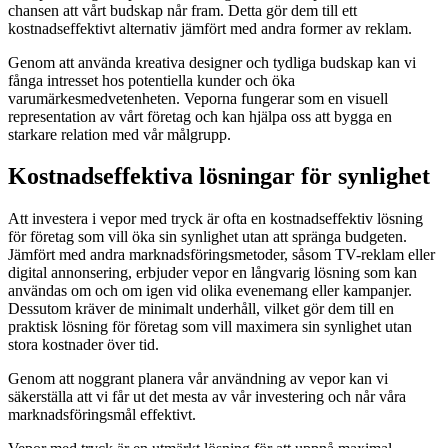
chansen att vårt budskap når fram. Detta gör dem till ett
kostnadseffektivt alternativ jämfört med andra former av reklam.
Genom att använda kreativa designer och tydliga budskap kan vi
fånga intresset hos potentiella kunder och öka
varumärkesmedvetenheten. Veporna fungerar som en visuell
representation av vårt företag och kan hjälpa oss att bygga en
starkare relation med vår målgrupp.
Kostnadseffektiva lösningar för synlighet
Att investera i vepor med tryck är ofta en kostnadseffektiv lösning
för företag som vill öka sin synlighet utan att spränga budgeten.
Jämfört med andra marknadsföringsmetoder, såsom TV-reklam eller
digital annonsering, erbjuder vepor en långvarig lösning som kan
användas om och om igen vid olika evenemang eller kampanjer.
Dessutom kräver de minimalt underhåll, vilket gör dem till en
praktisk lösning för företag som vill maximera sin synlighet utan
stora kostnader över tid.
Genom att noggrant planera vår användning av vepor kan vi
säkerställa att vi får ut det mesta av vår investering och når våra
marknadsföringsmål effektivt.