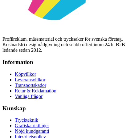
Profilreklam, mässmaterial och trycksaker för svenska företag.
Kostnadsfri designrådgivning och snabb offert inom 24 h. B2B
ledande sedan 2012.
Information
Köpvillkor
Leveransvillkor
Transportskador
Retur & Reklamation
Vanliga frågor
Kunskap
Tryckteknik
Grafiska riktlinjer
Nöjd kundgaranti
Integritetspolicy