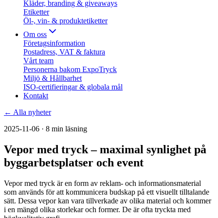
Kläder, branding & giveaways
Etiketter
Öl-, vin- & produktetiketter
Om oss
Företagsinformation
Postadress, VAT & faktura
Vårt team
Personerna bakom ExpoTryck
Miljö & Hållbarhet
ISO-certifieringar & globala mål
Kontakt
← Alla nyheter
2025-11-06
· 8 min läsning
Vepor med tryck – maximal synlighet på
byggarbetsplatser och event
Vepor med tryck är en form av reklam- och informationsmaterial
som används för att kommunicera budskap på ett visuellt tilltalande
sätt. Dessa vepor kan vara tillverkade av olika material och kommer
i en mängd olika storlekar och former. De är ofta tryckta med