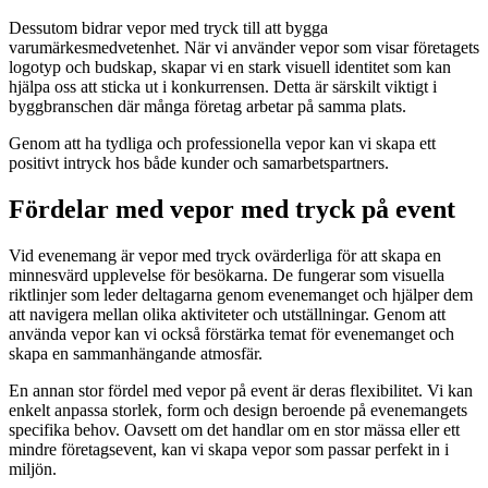
Dessutom bidrar vepor med tryck till att bygga
varumärkesmedvetenhet. När vi använder vepor som visar företagets
logotyp och budskap, skapar vi en stark visuell identitet som kan
hjälpa oss att sticka ut i konkurrensen. Detta är särskilt viktigt i
byggbranschen där många företag arbetar på samma plats.
Genom att ha tydliga och professionella vepor kan vi skapa ett
positivt intryck hos både kunder och samarbetspartners.
Fördelar med vepor med tryck på event
Vid evenemang är vepor med tryck ovärderliga för att skapa en
minnesvärd upplevelse för besökarna. De fungerar som visuella
riktlinjer som leder deltagarna genom evenemanget och hjälper dem
att navigera mellan olika aktiviteter och utställningar. Genom att
använda vepor kan vi också förstärka temat för evenemanget och
skapa en sammanhängande atmosfär.
En annan stor fördel med vepor på event är deras flexibilitet. Vi kan
enkelt anpassa storlek, form och design beroende på evenemangets
specifika behov. Oavsett om det handlar om en stor mässa eller ett
mindre företagsevent, kan vi skapa vepor som passar perfekt in i
miljön.