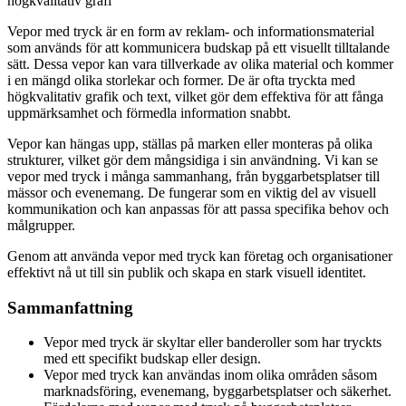
högkvalitativ grafi
Vepor med tryck är en form av reklam- och informationsmaterial
som används för att kommunicera budskap på ett visuellt tilltalande
sätt. Dessa vepor kan vara tillverkade av olika material och kommer
i en mängd olika storlekar och former. De är ofta tryckta med
högkvalitativ grafik och text, vilket gör dem effektiva för att fånga
uppmärksamhet och förmedla information snabbt.
Vepor kan hängas upp, ställas på marken eller monteras på olika
strukturer, vilket gör dem mångsidiga i sin användning. Vi kan se
vepor med tryck i många sammanhang, från byggarbetsplatser till
mässor och evenemang. De fungerar som en viktig del av visuell
kommunikation och kan anpassas för att passa specifika behov och
målgrupper.
Genom att använda vepor med tryck kan företag och organisationer
effektivt nå ut till sin publik och skapa en stark visuell identitet.
Sammanfattning
Vepor med tryck är skyltar eller banderoller som har tryckts
med ett specifikt budskap eller design.
Vepor med tryck kan användas inom olika områden såsom
marknadsföring, evenemang, byggarbetsplatser och säkerhet.