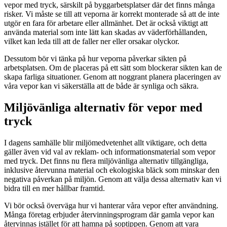
vepor med tryck, särskilt på byggarbetsplatser där det finns många
risker. Vi måste se till att veporna är korrekt monterade så att de inte
utgör en fara för arbetare eller allmänhet. Det är också viktigt att
använda material som inte lätt kan skadas av väderförhållanden,
vilket kan leda till att de faller ner eller orsakar olyckor.
Dessutom bör vi tänka på hur veporna påverkar sikten på
arbetsplatsen. Om de placeras på ett sätt som blockerar sikten kan de
skapa farliga situationer. Genom att noggrant planera placeringen av
våra vepor kan vi säkerställa att de både är synliga och säkra.
Miljövänliga alternativ för vepor med
tryck
I dagens samhälle blir miljömedvetenhet allt viktigare, och detta
gäller även vid val av reklam- och informationsmaterial som vepor
med tryck. Det finns nu flera miljövänliga alternativ tillgängliga,
inklusive återvunna material och ekologiska bläck som minskar den
negativa påverkan på miljön. Genom att välja dessa alternativ kan vi
bidra till en mer hållbar framtid.
Vi bör också överväga hur vi hanterar våra vepor efter användning.
Många företag erbjuder återvinningsprogram där gamla vepor kan
återvinnas istället för att hamna på soptippen. Genom att vara