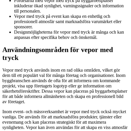
Fördelarna med vepor med tryck på byggarbetsplatser
inkluderar ökad synlighet, varningssignaler och information
till personalen.
Vepor med tryck på event kan skapa en enhetlig och
professionell atmosfär samt marknadsföra varumärket eller
sponsorer.
Designmöjligheterna för vepor med tryck är många och kan
anpassas efter specifika behov och önskemål.
Användningsområden för vepor med
tryck
Vepor med tryck används inom en rad olika områden, vilket gör
dem till ett populärt val för många företag och organisationer. Inom
byggbranschen används de ofta för att informera om kommande
projekt, visa upp företagets logotyp eller ge information om
säkerhetsföreskrifter. Dessa vepor kan placeras på byggarbetsplatser
för att både informera allmänheten och skapa en professionell bild
av företaget.
Inom event- och mässverksamhet är vepor med tryck också mycket
vanliga. De används för att marknadsföra produkter, tjänster eller
evenemang och kan placeras strategiskt för att maximera
synligheten. Vepor kan även användas för att skapa en viss atmosfär