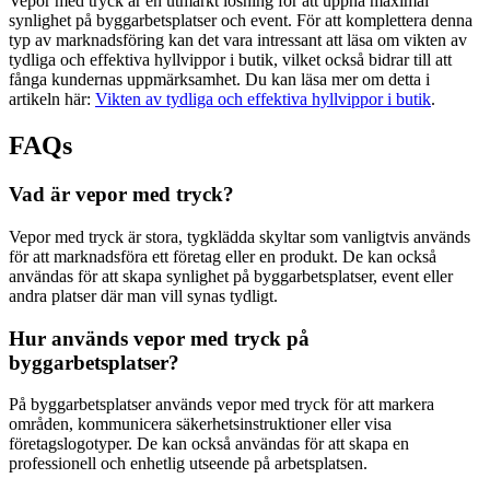
Vepor med tryck är en utmärkt lösning för att uppnå maximal
synlighet på byggarbetsplatser och event. För att komplettera denna
typ av marknadsföring kan det vara intressant att läsa om vikten av
tydliga och effektiva hyllvippor i butik, vilket också bidrar till att
fånga kundernas uppmärksamhet. Du kan läsa mer om detta i
artikeln här:
Vikten av tydliga och effektiva hyllvippor i butik
.
FAQs
Vad är vepor med tryck?
Vepor med tryck är stora, tygklädda skyltar som vanligtvis används
för att marknadsföra ett företag eller en produkt. De kan också
användas för att skapa synlighet på byggarbetsplatser, event eller
andra platser där man vill synas tydligt.
Hur används vepor med tryck på
byggarbetsplatser?
På byggarbetsplatser används vepor med tryck för att markera
områden, kommunicera säkerhetsinstruktioner eller visa
företagslogotyper. De kan också användas för att skapa en
professionell och enhetlig utseende på arbetsplatsen.