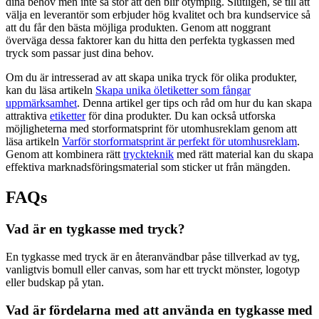
dina behov men inte så stor att den blir otymplig. Slutligen, se till att
välja en leverantör som erbjuder hög kvalitet och bra kundservice så
att du får den bästa möjliga produkten. Genom att noggrant
överväga dessa faktorer kan du hitta den perfekta tygkassen med
tryck som passar just dina behov.
Om du är intresserad av att skapa unika tryck för olika produkter,
kan du läsa artikeln
Skapa unika öletiketter som fångar
uppmärksamhet
. Denna artikel ger tips och råd om hur du kan skapa
attraktiva
etiketter
för dina produkter. Du kan också utforska
möjligheterna med storformatsprint för utomhusreklam genom att
läsa artikeln
Varför storformatsprint är perfekt för utomhusreklam
.
Genom att kombinera rätt
tryckteknik
med rätt material kan du skapa
effektiva marknadsföringsmaterial som sticker ut från mängden.
FAQs
Vad är en tygkasse med tryck?
En tygkasse med tryck är en återanvändbar påse tillverkad av tyg,
vanligtvis bomull eller canvas, som har ett tryckt mönster, logotyp
eller budskap på ytan.
Vad är fördelarna med att använda en tygkasse med