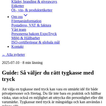
Kläder, branding & giveaways
Etiketter
Öl-, vin- & produktetiketter
Om oss
Företagsinformation
Postadress, VAT & faktura
Vårt team
Personerna bakom ExpoTryck
Miljö & Hållbarhet
ISO-certifieringar & globala mål
Kontakt
← Alla nyheter
2025-07-10
· 8 min läsning
Guide: Så väljer du rätt tygkasse med
tryck
Att välja en tygkasse med tryck kan vara en utmärkt idé för både
privatpersoner och företag. Du får inte bara en praktisk och hållbar
väska, utan också en möjlighet att uttrycka din personlighet eller ditt
varumärke. Tygkassar med tryck är mångsidiga och kan användas i