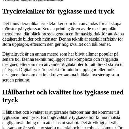
Trycktekniker för tygkasse med tryck
Det finns flera olika trycktekniker som kan användas för att skapa
mönster på tygkassar. Screen printing är en av de mest populära
metoderna, där bläck pressas genom en finmaskig duk för att skapa
detaljerade bilder och mönster. Denna teknik är särskilt effektiv för
stora upplagor, eftersom den ger hög kvalitet och hållbarhet.
Digitaltryck är en annan metod som har blivit alltmer populär på
senare tid. Denna teknik möjliggör mer komplexa och färgglada
designer, eftersom den använder digitala filer för att direkt skriva ut
på tyget. Digitaltryck är perfekt för mindre upplagor eller unika
designer, eftersom det inte kräver samma initiala investering som
screen printing.
Hållbarhet och kvalitet hos tygkasse med
tryck
Hållbarhet och kvalitet är avgörande faktorer när det kommer till
tygkassar med tryck. En högkvalitativ tygkasse bör kunna motstå
daglig användning utan att slitas ut snabbt. Det är viktigt att välja
kassar som är sydda av starka material och har robusta sömmar för