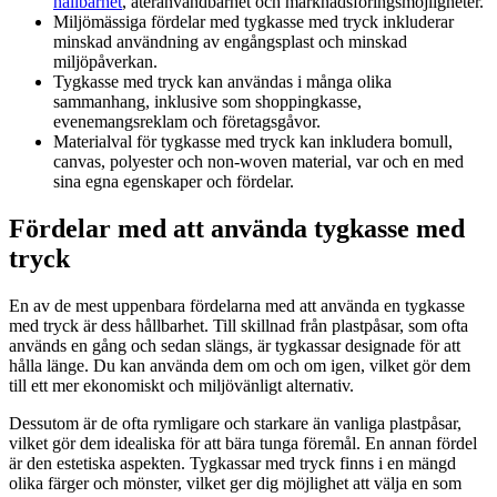
hållbarhet
, återanvändbarhet och marknadsföringsmöjligheter.
Miljömässiga fördelar med tygkasse med tryck inkluderar
minskad användning av engångsplast och minskad
miljöpåverkan.
Tygkasse med tryck kan användas i många olika
sammanhang, inklusive som shoppingkasse,
evenemangsreklam och företagsgåvor.
Materialval för tygkasse med tryck kan inkludera bomull,
canvas, polyester och non-woven material, var och en med
sina egna egenskaper och fördelar.
Fördelar med att använda tygkasse med
tryck
En av de mest uppenbara fördelarna med att använda en tygkasse
med tryck är dess hållbarhet. Till skillnad från plastpåsar, som ofta
används en gång och sedan slängs, är tygkassar designade för att
hålla länge. Du kan använda dem om och om igen, vilket gör dem
till ett mer ekonomiskt och miljövänligt alternativ.
Dessutom är de ofta rymligare och starkare än vanliga plastpåsar,
vilket gör dem idealiska för att bära tunga föremål. En annan fördel
är den estetiska aspekten. Tygkassar med tryck finns i en mängd
olika färger och mönster, vilket ger dig möjlighet att välja en som