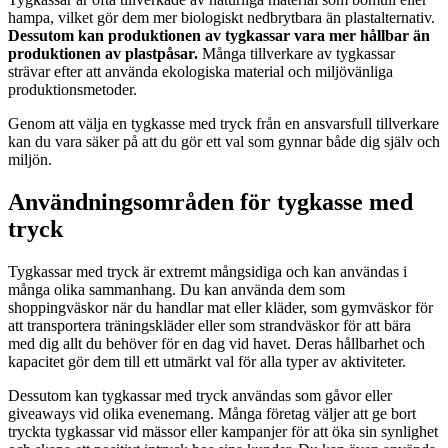
hampa, vilket gör dem mer biologiskt nedbrytbara än plastalternativ.
Dessutom kan produktionen av tygkassar vara mer hållbar än
produktionen av plastpåsar.
Många tillverkare av tygkassar
strävar efter att använda ekologiska material och miljövänliga
produktionsmetoder.
Genom att välja en tygkasse med tryck från en ansvarsfull tillverkare
kan du vara säker på att du gör ett val som gynnar både dig själv och
miljön.
Användningsområden för tygkasse med
tryck
Tygkassar med tryck är extremt mångsidiga och kan användas i
många olika sammanhang. Du kan använda dem som
shoppingväskor när du handlar mat eller kläder, som gymväskor för
att transportera träningskläder eller som strandväskor för att bära
med dig allt du behöver för en dag vid havet. Deras hållbarhet och
kapacitet gör dem till ett utmärkt val för alla typer av aktiviteter.
Dessutom kan tygkassar med tryck användas som gåvor eller
giveaways vid olika evenemang. Många företag väljer att ge bort
tryckta tygkassar vid mässor eller kampanjer för att öka sin synlighet