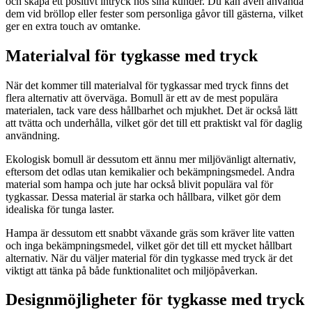
och skapa ett positivt intryck hos sina kunder. Du kan även använda
dem vid bröllop eller fester som personliga gåvor till gästerna, vilket
ger en extra touch av omtanke.
Materialval för tygkasse med tryck
När det kommer till materialval för tygkassar med tryck finns det
flera alternativ att överväga. Bomull är ett av de mest populära
materialen, tack vare dess hållbarhet och mjukhet. Det är också lätt
att tvätta och underhålla, vilket gör det till ett praktiskt val för daglig
användning.
Ekologisk bomull är dessutom ett ännu mer miljövänligt alternativ,
eftersom det odlas utan kemikalier och bekämpningsmedel. Andra
material som hampa och jute har också blivit populära val för
tygkassar. Dessa material är starka och hållbara, vilket gör dem
idealiska för tunga laster.
Hampa är dessutom ett snabbt växande gräs som kräver lite vatten
och inga bekämpningsmedel, vilket gör det till ett mycket hållbart
alternativ. När du väljer material för din tygkasse med tryck är det
viktigt att tänka på både funktionalitet och miljöpåverkan.
Designmöjligheter för tygkasse med tryck