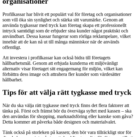
organisationer
Profilkassar har blivit ett populärt val för företag och organisationer
som vill öka sin synlighet och stärka sitt varumärke. Genom att
använda tygkassar med tryck kan företag skapa ett professionellt
intryck samtidigt som de erbjuder sina kunder något praktiskt och
användbart. Dessa kassar fungerar som rörliga reklampelare, vilket
innebär att de kan nå ut till många människor när de används
offentligt.
Att investera i profilkassar kan också bidra till företagets
hållbarhetsmål. Genom att erbjuda kunderna ett miljövänligt
alternativ visar företaget sitt engagemang för miljön, vilket kan
förbättra dess image och attrahera fler kunder som värdesätter
hållbarhet.
Tips för att välja rätt tygkasse med tryck
När du ska välja rätt tygkasse med tryck finns det flera faktorer att
tänka på. Först och främst bör du överväga syftet med kassen – ska
den användas för shopping, marknadsföring eller kanske som gåva?
Detta kommer att påverka både designen och materialvalet.
Tänk också på storleken på kassen; den bör vara tillräckligt stor för