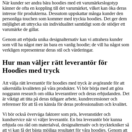
När kunder ser andra bära hoodies med ett varumärkeslogotyp
känner de ofta en koppling till det varumärket, vilket kan öka deras
intresse för produkterna. Dessutom uppskattar många kunder den
personliga touchen som kommer med tryckta hoodies. Det ger dem
möjlighet att uttrycka sin individualitet samtidigt som de stödjer ett
varumärke de gillar.
Genom att erbjuda unika designalternativ kan vi attrahera kunder
som vill ha något mer än bara en vanlig hoodie; de vill ha något som
verkligen representerar deras stil och värderingar.
Hur man väljer rätt leverantör för
Hoodies med tryck
Att välja rätt leverantör för hoodies med tryck är avgörande för att
säkerställa kvaliteten på våra produkter. Vi bör börja med att göra
noggrann research om olika leverantörer och deras erbjudanden. Det
är viktigt att titta på deras tidigare arbete, kundrecensioner och
referenser för att få en känsla för deras professionalism och kvalitet.
Vi bör också överväga faktorer som pris, leveranstider och
kundservice när vi väljer leverantör. En bra leverantör bör kunna
erbjuda oss råd om materialval, designalternativ och trycktekniker så
att vi kan få det bästa möjliga resultatet för våra hoodies. Genom att