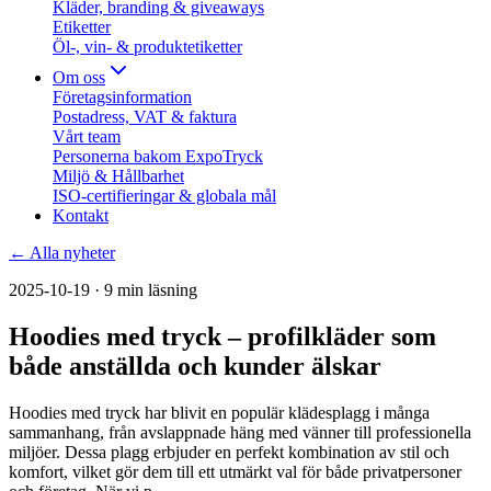
Kläder, branding & giveaways
Etiketter
Öl-, vin- & produktetiketter
Om oss
Företagsinformation
Postadress, VAT & faktura
Vårt team
Personerna bakom ExpoTryck
Miljö & Hållbarhet
ISO-certifieringar & globala mål
Kontakt
← Alla nyheter
2025-10-19
· 9 min läsning
Hoodies med tryck – profilkläder som
både anställda och kunder älskar
Hoodies med tryck har blivit en populär klädesplagg i många
sammanhang, från avslappnade häng med vänner till professionella
miljöer. Dessa plagg erbjuder en perfekt kombination av stil och
komfort, vilket gör dem till ett utmärkt val för både privatpersoner