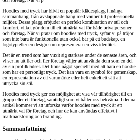
och företag. När vi p
Hoodies med tryck har blivit en populär klädesplagg i många
sammanhang, från avslappnade häng med vänner till professionella
miljöer. Dessa plagg erbjuder en perfekt kombination av stil och
komfort, vilket gör dem till ett utmärkt val för både privatpersoner
och företag. När vi pratar om hoodies med tryck, syftar vi på tröjor
som inte bara är funktionella utan också bär på ett budskap, en
logotyp eller en design som representerar en viss identitet.
Det är en trend som har vuxit sig starkare under de senaste åren, och
vi ser nu att fler och fler företag väljer att använda dem som en del
av sin profilklädsel. Det finns något speciellt med att bära en hoodie
som har ett personligt tryck. Det kan vara en symbol för gemenskap,
en representation av ett varumärke eller helt enkelt ett sätt att
uttrycka sin stil.
Hoodies med tryck ger oss möjlighet att visa vår tillhörighet till en
grupp eller ett företag, samtidigt som vi håller oss bekväma. I denna
artikel kommer vi att utforska varför hoodies med tryck är ett
utmärkt val för företag och hur de kan användas effektivt i
marknadsföring och branding.
Sammanfattning