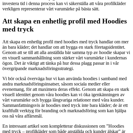
investera tid i denna process kan vi säkerställa att våra profilkläder
verkligen representerar vårt varumärke på bästa sätt.
Att skapa en enhetlig profil med Hoodies
med tryck
Att skapa en enhetlig profil med hoodies med tryck handlar om mer
än bara kläder; det handlar om att bygga en stark företagsidentitet.
Genom att se till att alla anställda bär samma typ av hoodie skapar vi
en visuell sammanhållning som stärker vårt varumärke i kundernas
ögon. Det är viktigt att tänka på hur dessa plagg passar in i vår
övergripande marknadsföringsstrategi.
Vi bör också överväga hur vi kan använda hoodies i samband med
andra marknadsföringsinsatser, såsom sociala medier eller
evenemang, för att maximera deras effekt. Genom att skapa en stark
visuell identitet genom våra hoodies kan vi öka igenkänningen av
vårt varumärke och bygga långvariga relationer med våra kunder.
Sammanfattningsvis är hoodies med tryck inte bara kläder; de är ett
kraftfullt verktyg för branding och marknadsföring som kan hjälpa
oss nå våra affärsmål.
En intressant artikel som kompletterar diskussionen om ”Hoodies
med tryck – profilkläder som både anställda och kunder älskar” är