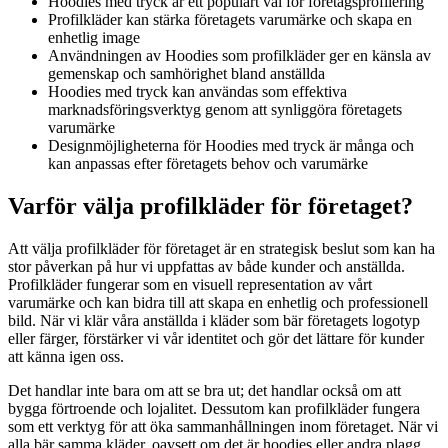
Hoodies med tryck är ett populärt val för företagsprofilering
Profilkläder kan stärka företagets varumärke och skapa en
enhetlig image
Användningen av Hoodies som profilkläder ger en känsla av
gemenskap och samhörighet bland anställda
Hoodies med tryck kan användas som effektiva
marknadsföringsverktyg genom att synliggöra företagets
varumärke
Designmöjligheterna för Hoodies med tryck är många och
kan anpassas efter företagets behov och varumärke
Varför välja profilkläder för företaget?
Att välja profilkläder för företaget är en strategisk beslut som kan ha
stor påverkan på hur vi uppfattas av både kunder och anställda.
Profilkläder fungerar som en visuell representation av vårt
varumärke och kan bidra till att skapa en enhetlig och professionell
bild. När vi klär våra anställda i kläder som bär företagets logotyp
eller färger, förstärker vi vår identitet och gör det lättare för kunder
att känna igen oss.
Det handlar inte bara om att se bra ut; det handlar också om att
bygga förtroende och lojalitet. Dessutom kan profilkläder fungera
som ett verktyg för att öka sammanhållningen inom företaget. När vi
alla bär samma kläder, oavsett om det är hoodies eller andra plagg,