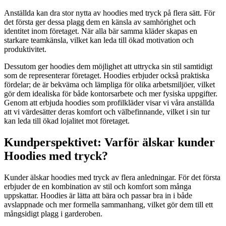
Anställda kan dra stor nytta av hoodies med tryck på flera sätt. För
det första ger dessa plagg dem en känsla av samhörighet och
identitet inom företaget. När alla bär samma kläder skapas en
starkare teamkänsla, vilket kan leda till ökad motivation och
produktivitet.
Dessutom ger hoodies dem möjlighet att uttrycka sin stil samtidigt
som de representerar företaget. Hoodies erbjuder också praktiska
fördelar; de är bekväma och lämpliga för olika arbetsmiljöer, vilket
gör dem idealiska för både kontorsarbete och mer fysiska uppgifter.
Genom att erbjuda hoodies som profilkläder visar vi våra anställda
att vi värdesätter deras komfort och välbefinnande, vilket i sin tur
kan leda till ökad lojalitet mot företaget.
Kundperspektivet: Varför älskar kunder
Hoodies med tryck?
Kunder älskar hoodies med tryck av flera anledningar. För det första
erbjuder de en kombination av stil och komfort som många
uppskattar. Hoodies är lätta att bära och passar bra in i både
avslappnade och mer formella sammanhang, vilket gör dem till ett
mångsidigt plagg i garderoben.