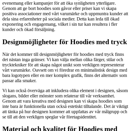
evenemang eller kampanjer för att öka synligheten ytterligare.
Genom att ge bort hoodies som gåvor eller priser kan vi skapa
positiva associationer med vårt varumärke och uppmuntra kunder att
dela sina erfarenheter på sociala medier. Detta kan leda till ökad
exponering och engagemang, vilket i sin tur kan resultera i fler
kunder och ökad försäljning.
Designmöjligheter för Hoodies med tryck
När det kommer till designmöjligheter för hoodies med tryck finns
det nästan inga gränser. Vi kan välja mellan olika färger, stilar och
trycktekniker för att skapa något unikt som verkligen representerar
vårt varumärke. Oavsett om vi föredrar en minimalistisk design med
bara logotypen eller en mer komplex grafik, finns det alternativ som
passar alla smaker.
Vi kan också överväga att inkludera olika element i designen, såsom
slogans, bilder eller mönster som relaterar till vår verksamhet.
Genom att vara kreativa med designen kan vi skapa hoodies som
inte bara är funktionella utan också estetiskt tilltalande. Det är viktigt
att tänka på hur designen kommer att uppfattas av vår målgrupp och
se till att den verkligen speglar vår företagsidentitet.
Material och kvalitet för Hoodies med