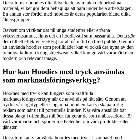
Dessutom är hoodies ofta tillverkade av mjuka och bekväma
material, vilket gör dem behagliga att bära under hela arbetsdagen.
En annan stor fördel med hoodies är deras popularitet bland olika
åldersgrupper.
Oavsett om vi riktar oss till unga studenter eller erfarna
yrkesverksamma, finns det en hoodie-stil som passar alla. Detta gör
dem till ett effektivt verktyg för att nå ut till en bred publik. Genom
att använda hoodies som profilkläder kan vi också dra nytta av den
trendiga kulturen kring streetwear, vilket kan ge vårt varumärke en
modern och relevant image.
Hur kan Hoodies med tryck användas
som marknadsföringsverktyg?
Hoodies med tryck kan fungera som kraftfulla
marknadsföringsverktyg när de används på rätt sätt. Genom att
trycka vår logotyp eller slogan på hoodien kan vi skapa rörlig
reklam som når ut till potentiella kunder. När våra anställda bär
dessa plagg i offentliga miljöer, fungerar de som ambassadörer för
vårt varumärke och sprider medvetenhet om våra produkter eller
tjänster.
Dessutom kan vi använda hoodies med tryck i samband med