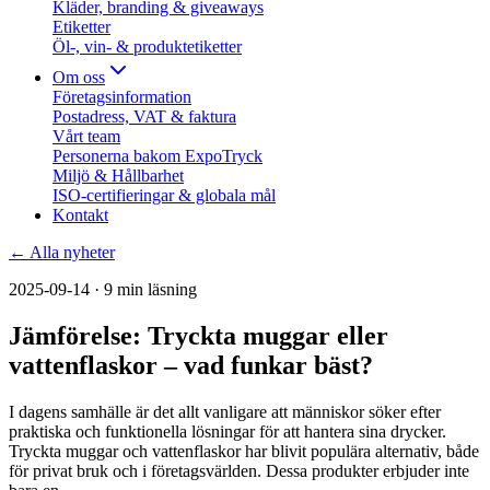
Kläder, branding & giveaways
Etiketter
Öl-, vin- & produktetiketter
Om oss
Företagsinformation
Postadress, VAT & faktura
Vårt team
Personerna bakom ExpoTryck
Miljö & Hållbarhet
ISO-certifieringar & globala mål
Kontakt
← Alla nyheter
2025-09-14
· 9 min läsning
Jämförelse: Tryckta muggar eller
vattenflaskor – vad funkar bäst?
I dagens samhälle är det allt vanligare att människor söker efter
praktiska och funktionella lösningar för att hantera sina drycker.
Tryckta muggar och vattenflaskor har blivit populära alternativ, både
för privat bruk och i företagsvärlden. Dessa produkter erbjuder inte