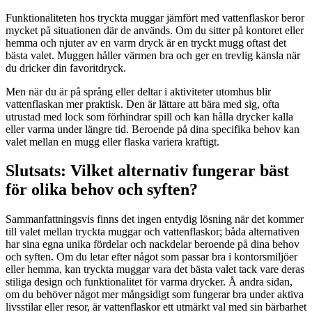
Funktionaliteten hos tryckta muggar jämfört med vattenflaskor beror
mycket på situationen där de används. Om du sitter på kontoret eller
hemma och njuter av en varm dryck är en tryckt mugg oftast det
bästa valet. Muggen håller värmen bra och ger en trevlig känsla när
du dricker din favoritdryck.
Men när du är på språng eller deltar i aktiviteter utomhus blir
vattenflaskan mer praktisk. Den är lättare att bära med sig, ofta
utrustad med lock som förhindrar spill och kan hålla drycker kalla
eller varma under längre tid. Beroende på dina specifika behov kan
valet mellan en mugg eller flaska variera kraftigt.
Slutsats: Vilket alternativ fungerar bäst
för olika behov och syften?
Sammanfattningsvis finns det ingen entydig lösning när det kommer
till valet mellan tryckta muggar och vattenflaskor; båda alternativen
har sina egna unika fördelar och nackdelar beroende på dina behov
och syften. Om du letar efter något som passar bra i kontorsmiljöer
eller hemma, kan tryckta muggar vara det bästa valet tack vare deras
stiliga design och funktionalitet för varma drycker. Å andra sidan,
om du behöver något mer mångsidigt som fungerar bra under aktiva
livsstilar eller resor, är vattenflaskor ett utmärkt val med sin bärbarhet