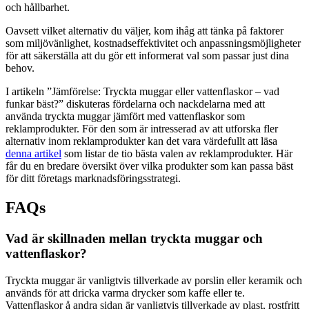
och hållbarhet.
Oavsett vilket alternativ du väljer, kom ihåg att tänka på faktorer
som miljövänlighet, kostnadseffektivitet och anpassningsmöjligheter
för att säkerställa att du gör ett informerat val som passar just dina
behov.
I artikeln ”Jämförelse: Tryckta muggar eller vattenflaskor – vad
funkar bäst?” diskuteras fördelarna och nackdelarna med att
använda tryckta muggar jämfört med vattenflaskor som
reklamprodukter. För den som är intresserad av att utforska fler
alternativ inom reklamprodukter kan det vara värdefullt att läsa
denna artikel
som listar de tio bästa valen av reklamprodukter. Här
får du en bredare översikt över vilka produkter som kan passa bäst
för ditt företags marknadsföringsstrategi.
FAQs
Vad är skillnaden mellan tryckta muggar och
vattenflaskor?
Tryckta muggar är vanligtvis tillverkade av porslin eller keramik och
används för att dricka varma drycker som kaffe eller te.
Vattenflaskor å andra sidan är vanligtvis tillverkade av plast, rostfritt