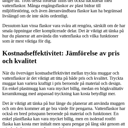
längre tid. Trots dessa fördelar finns det också nackdelar med
vattenflaskor. Många engångsflaskor av plast bidrar till
miljöförstöring, och även återanvändbara flaskor kan ha begränsad
livslängd om de inte sköts ordentligt.
Dessutom kan vissa flaskor vara svåra att rengöra, särskilt om de har
smala öppningar eller komplicerade delar. Det är viktigt att tänka på
hur du planerar att använda din vattenflaska och vilka funktioner
som är mest viktiga för dig.
Kostnadseffektivitet: Jämförelse av pris
och kvalitet
När du överväger kostnadseffektivitet mellan tryckta muggar och
vattenflaskor är det viktigt att titta på både pris och kvalitet. Tryckta
muggar kan variera kraftigt i pris beroende på material och design.
En enkel plastmugg kan vara mycket billig, medan en högkvalitativ
keramikmugg med anpassad tryckning kan kosta betydligt mer.
Det är viktigt att tänka på hur länge du planerar att använda muggen
och om den kommer att ge bra värde för pengarna. Vattenflaskor har
också en bred prisspann beroende på material och funktioner. En
enkel plastflaska kan vara mycket billig, men en isolerad rostfri
flaska kan kosta mer initialt men spara pengar på lång sikt genom att