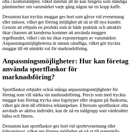
ofta i kontorsmiljöer, vilket innebär att de kan fungera som ständiga
påminnelser om varumärket varje gång någon tar en kopp kaffe.
Dessutom kan tryckta muggar ges bort som gåvor vid evenemang
eller mässor, vilket ger företag möjlighet att nå ut till nya kunder.
Genom att erbjuda en produkt som är både praktisk och attraktiv
ökar chansen att kunderna kommer att använda muggen
regelbundet, vilket i sin tur ökar exponeringen av varumärket.
Anpassningsmöjligheterna är nästan oändliga, vilket gör tryckta
muggar till ett utmärkt val för marknadsföring.
Anpassningsmöjligheter: Hur kan företag
använda sportflaskor för
marknadsföring?
Sportflaskor erbjuder också många anpassningsmöjligheter för
företag som vill stärka sin marknadsföring. Precis som med tryckta
muggar kan företag trycka sina logotyper eller slogans på flaskorna,
vilket gör dem till effektiva reklampelare. Eftersom sportflaskor ofta
används av aktiva individer, kan de nå en målgrupp som värdesätter
hälsa och fitness.
Dessutom kan sportflaskor ges bort vid sportevenemang eller
hälsomässor, vilket ger företag möjlighet att nå ut till potentiella