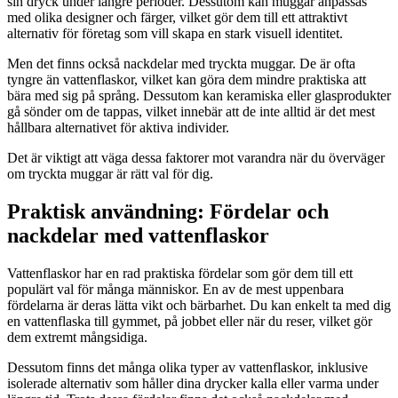
sin dryck under längre perioder. Dessutom kan muggar anpassas
med olika designer och färger, vilket gör dem till ett attraktivt
alternativ för företag som vill skapa en stark visuell identitet.
Men det finns också nackdelar med tryckta muggar. De är ofta
tyngre än vattenflaskor, vilket kan göra dem mindre praktiska att
bära med sig på språng. Dessutom kan keramiska eller glasprodukter
gå sönder om de tappas, vilket innebär att de inte alltid är det mest
hållbara alternativet för aktiva individer.
Det är viktigt att väga dessa faktorer mot varandra när du överväger
om tryckta muggar är rätt val för dig.
Praktisk användning: Fördelar och
nackdelar med vattenflaskor
Vattenflaskor har en rad praktiska fördelar som gör dem till ett
populärt val för många människor. En av de mest uppenbara
fördelarna är deras lätta vikt och bärbarhet. Du kan enkelt ta med dig
en vattenflaska till gymmet, på jobbet eller när du reser, vilket gör
dem extremt mångsidiga.
Dessutom finns det många olika typer av vattenflaskor, inklusive
isolerade alternativ som håller dina drycker kalla eller varma under