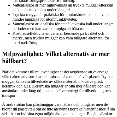
marknadsföringsprodukter för företag.
Vattenflaskor är mer miljövänliga än tryckta muggar eftersom
de kan återanvändas under lång tid.
Tryckta muggar är praktiska för kontorsbruk men kan vara
mindre lämpliga för utomhusaktiviteter.
Vattenflaskor är idealiska för att hålla vätska kall under längre
perioder men kan vara klumpiga att bära runt.
Kostnadseffektiviteten varierar beroende på kvalitet och
märke, men tryckta muggar kan vara billigare alternativ för
marknadsföring.
Miljövänlighet: Vilket alternativ är mer
hållbart?
När det kommer till miljövänlighet är det avgörande att överväga
vilket alternativ som har den minsta påverkan på vår planet. Tryckta
muggar kan vara tillverkade av olika material, inklusive plast,
keramik och glas. Keramiska muggar är ofta mer hållbara och kan
användas under lång tid, men de kräver energi för tillverkning och
transport.
Å andra sidan kan plastmuggar vara lättare och billigare, men de
bidrar till plastavfall om de inte återvinns korrekt. Vattenflaskor, å sin
sida, har också sina egna miljömässiga utmaningar. Engångsflaskor