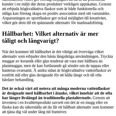
kunder i en miljö där deras produkter verkligen uppskattas. Genom
att erbjuda högkvalitativa flaskor som är både funktionella och
stiliga kan företag skapa en positiv association med sitt varumärke.
Anpassningen av sportflaskor ger också möjlighet till kreativitet,
vilket gör dem till ett spännande alternativ för marknadsföring.
Hållbarhet: Vilket alternativ är mer
tåligt och långvarigt?
När det kommer till hållbarhet är det viktigt att överväga vilket
alternativ som erbjuder den bästa långsiktiga användningen. Tryckta
muggar av keramik eller glas tenderar att vara mer hållbara än
plastmuggar, men de kan fortfarande gå sönder om de tappas eller
hanteras ovarsamt. Å andra sidan är högkvalitativa vattenflaskor av
rostfritt stål eller glas designade för att hålla länge och tål ofta
hårdare behandling.
Det är också värt att notera att många moderna vattenflaskor
är designade med hållbarhet i åtanke, vilket innebär att de ofta
har längre livslängd än traditionella plastalternativ.
Genom att
investera i en kvalitetsprodukt oavsett om det är en mugg eller en
flaska kan du säkerställa att du får ett hållbart alternativ som kommer
att tjäna dig väl under lång tid framöver.