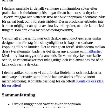
bara en
I dagens samhälle är det allt vanligare att människor söker efter
praktiska och funktionella lösningar för att hantera sina drycker.
Tryckta muggar och vattenflaskor har blivit populära alternativ, både
för privat bruk och i företagsvärlden. Dessa produkter erbjuder inte
bara en möjlighet att njuta av sina favoritdrycker, utan de kan också
fungera som effektiva marknadsföringsverktyg.
Genom att anpassa muggar och flaskor med logotyper eller unika
designer kan företag öka sin synlighet och skapa en starkare
koppling till sina kunder. Det är viktigt att förstå skillnaderna mellan
dessa två alternativ, både när det gäller användning och
hållbarhet
.
Medan tryckta muggar ofta används för varma drycker som kaffe
och te, är vattenflaskor mer mångsidiga och kan användas för både
kalla och varma drycker.
I denna artikel kommer vi att utforska fördelarna och nackdelarna
med varje alternativ, samt hur de kan användas effektivt inom
marknadsföring. Kontakta oss idag för en offert!
Kontakta oss idag
för en offert!
Sammanfattning
Tryckta muggar och vattenflaskor är populära