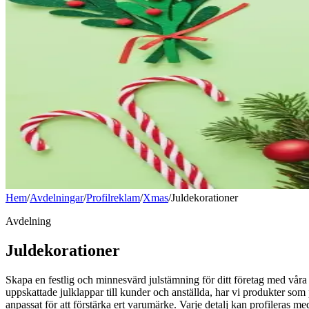
Hem
/
Avdelningar
/
Profilreklam
/
Xmas
/
Juldekorationer
Avdelning
Juldekorationer
Skapa en festlig och minnesvärd julstämning för ditt företag med våra j
uppskattade julklappar till kunder och anställda, har vi produkter som p
anpassat för att förstärka ert varumärke. Varje detalj kan profileras me