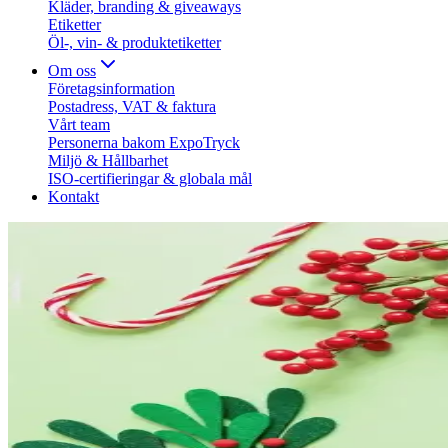
Kläder, branding & giveaways
Etiketter
Öl-, vin- & produktetiketter
Om oss
Företagsinformation
Postadress, VAT & faktura
Vårt team
Personerna bakom ExpoTryck
Miljö & Hållbarhet
ISO-certifieringar & globala mål
Kontakt