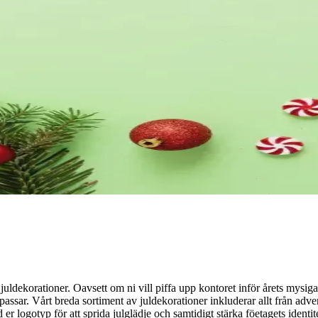
uldekorationer. Oavsett om ni vill piffa upp kontoret inför årets mysigas
assar. Vårt breda sortiment av juldekorationer inkluderar allt från adven
d er logotyp för att sprida julglädje och samtidigt stärka föetagets identi