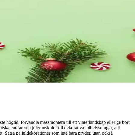
te högtid, förvandla mässmontern till ett vinterlandskap eller ge bort
tskalendrar och julgranskulor till dekorativa julbelysningar, allt
tet. Satsa på juldekorationer som inte bara pryder, utan också