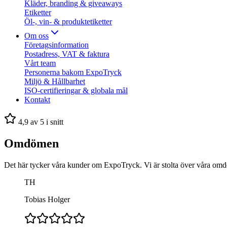
Kläder, branding & giveaways
Etiketter
Öl-, vin- & produktetiketter
Om oss
Företagsinformation
Postadress, VAT & faktura
Vårt team
Personerna bakom ExpoTryck
Miljö & Hållbarhet
ISO-certifieringar & globala mål
Kontakt
4,9 av 5 i snitt
Omdömen
Det här tycker våra kunder om ExpoTryck. Vi är stolta över våra omdöm
TH
Tobias Holger