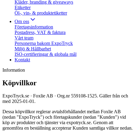
Kläder, branding & giveaways
Etiketter
Öl-, vin- & produktetiketter
Om oss
Företagsinformation
Postadress, VAT & faktura
Vårt team
Personerna bakom ExpoTryck
Miljö & Hållbarhet
ISO-certifieringar & globala mål
Kontakt
Information
Köpvillkor
ExpoTryck.se · Foxlie AB · Org.nr 559108-1525. Gäller från och
med 2025-01-01.
Dessa köpvillkor reglerar avtalsförhållandet mellan Foxlie AB
(nedan "ExpoTryck") och företagskunder (nedan "Kunden") vid
köp av produkter och tjänster via expotryck.se. Genom att
genomföra en beställning accepterar Kunden samtliga villkor nedan.