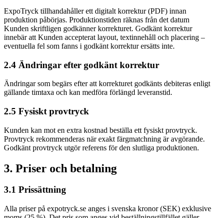
ExpoTryck tillhandahåller ett digitalt korrektur (PDF) innan
produktion påbörjas. Produktionstiden räknas från det datum
Kunden skriftligen godkänner korrekturet. Godkänt korrektur
innebär att Kunden accepterat layout, textinnehåll och placering –
eventuella fel som fanns i godkänt korrektur ersätts inte.
2.4 Ändringar efter godkänt korrektur
Ändringar som begärs efter att korrekturet godkänts debiteras enligt
gällande timtaxa och kan medföra förlängd leveranstid.
2.5 Fysiskt provtryck
Kunden kan mot en extra kostnad beställa ett fysiskt provtryck.
Provtryck rekommenderas när exakt färgmatchning är avgörande.
Godkänt provtryck utgör referens för den slutliga produktionen.
3. Priser och betalning
3.1 Prissättning
Alla priser på expotryck.se anges i svenska kronor (SEK) exklusive
moms (25 %). Det pris som anges vid beställningstillfället gäller,