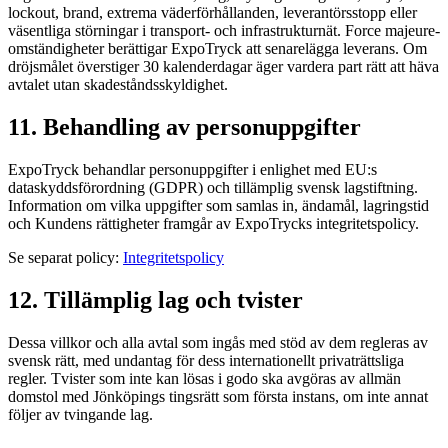
lockout, brand, extrema väderförhållanden, leverantörsstopp eller
väsentliga störningar i transport- och infrastrukturnät. Force majeure-
omständigheter berättigar ExpoTryck att senarelägga leverans. Om
dröjsmålet överstiger 30 kalenderdagar äger vardera part rätt att häva
avtalet utan skadeståndsskyldighet.
11. Behandling av personuppgifter
ExpoTryck behandlar personuppgifter i enlighet med EU:s
dataskyddsförordning (GDPR) och tillämplig svensk lagstiftning.
Information om vilka uppgifter som samlas in, ändamål, lagringstid
och Kundens rättigheter framgår av ExpoTrycks integritetspolicy.
Se separat policy:
Integritetspolicy
12. Tillämplig lag och tvister
Dessa villkor och alla avtal som ingås med stöd av dem regleras av
svensk rätt, med undantag för dess internationellt privaträttsliga
regler. Tvister som inte kan lösas i godo ska avgöras av allmän
domstol med Jönköpings tingsrätt som första instans, om inte annat
följer av tvingande lag.