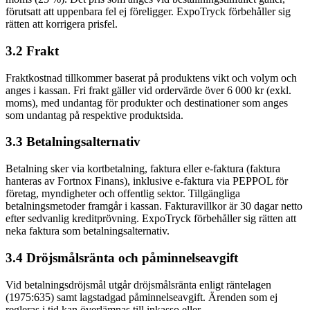
förutsatt att uppenbara fel ej föreligger. ExpoTryck förbehåller sig
rätten att korrigera prisfel.
3.2 Frakt
Fraktkostnad tillkommer baserat på produktens vikt och volym och
anges i kassan. Fri frakt gäller vid ordervärde över 6 000 kr (exkl.
moms), med undantag för produkter och destinationer som anges
som undantag på respektive produktsida.
3.3 Betalningsalternativ
Betalning sker via kortbetalning, faktura eller e-faktura (faktura
hanteras av Fortnox Finans), inklusive e-faktura via PEPPOL för
företag, myndigheter och offentlig sektor. Tillgängliga
betalningsmetoder framgår i kassan. Fakturavillkor är 30 dagar netto
efter sedvanlig kreditprövning. ExpoTryck förbehåller sig rätten att
neka faktura som betalningsalternativ.
3.4 Dröjsmålsränta och påminnelseavgift
Vid betalningsdröjsmål utgår dröjsmålsränta enligt räntelagen
(1975:635) samt lagstadgad påminnelseavgift. Ärenden som ej
regleras i tid kan överlämnas till inkasso eller