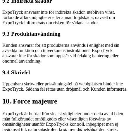
9.2 Indirekta skador
ExpoTryck ansvarar inte för indirekta skador, utebliven vinst,
förlorade affärsmöjligheter eller annan följdskada, oavsett om
ExpoTryck informerats om risken för sådana skador.
9.3 Produktanvändning
Kunden ansvarar för att produkterna används i enlighet med sin
avsedda funktion och tillverkarens instruktioner. ExpoTryck
ansvarar inte för skador som uppstår vid felaktig hantering eller
onormal användning.
9.4 Skrivfel
Uppenbara skriv- eller prissättningsfel på webbplatsen binder inte
ExpoTryck. Sådana fel rättas utan dröjsmål och Kunden informeras.
10. Force majeure
ExpoTryck är befriat från sina skyldigheter under detta avtal i den
mån fullgörandet omöjliggörs eller väsentligen försvåras av
omständigheter utanför ExpoTrycks kontroll, inbegripet men ej
begränsat till: naturkatastrofer, krig, myndighetsåtgärder, strejk,