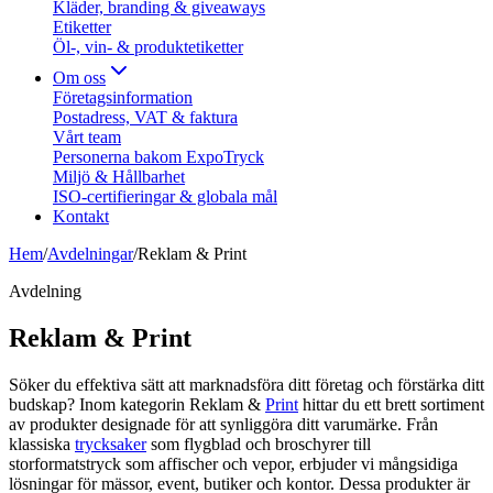
Kläder, branding & giveaways
Etiketter
Öl-, vin- & produktetiketter
Om oss
Företagsinformation
Postadress, VAT & faktura
Vårt team
Personerna bakom ExpoTryck
Miljö & Hållbarhet
ISO-certifieringar & globala mål
Kontakt
Hem
/
Avdelningar
/
Reklam & Print
Avdelning
Reklam & Print
Söker du effektiva sätt att marknadsföra ditt företag och förstärka ditt
budskap? Inom kategorin Reklam &
Print
hittar du ett brett sortiment
av produkter designade för att synliggöra ditt varumärke. Från
klassiska
trycksaker
som flygblad och broschyrer till
storformatstryck som affischer och vepor, erbjuder vi mångsidiga
lösningar för mässor, event, butiker och kontor. Dessa produkter är