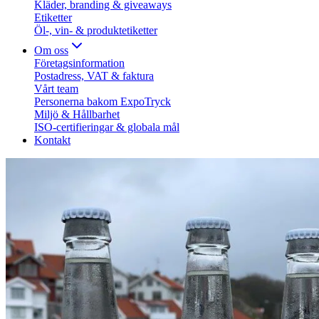
Kläder, branding & giveaways
Etiketter
Öl-, vin- & produktetiketter
Om oss
Företagsinformation
Postadress, VAT & faktura
Vårt team
Personerna bakom ExpoTryck
Miljö & Hållbarhet
ISO-certifieringar & globala mål
Kontakt