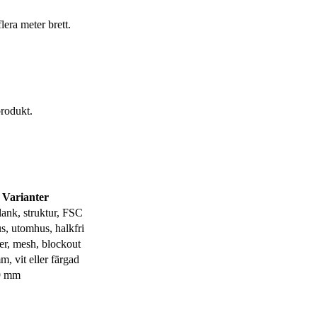
lera meter brett.
produkt.
Varianter
lank, struktur, FSC
, utomhus, halkfri
er, mesh, blockout
, vit eller färgad
9 mm