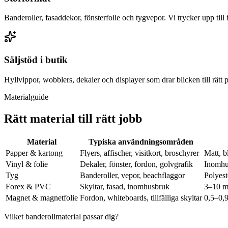
Banderoller, fasaddekor, fönsterfolie och tygvepor. Vi trycker upp till f
Säljstöd i butik
Hyllvippor, wobblers, dekaler och displayer som drar blicken till rätt 
Materialguide
Rätt material till rätt jobb
Material
Typiska användningsområden
Papper & kartong
Flyers, affischer, visitkort, broschyrer
Matt, b
Vinyl & folie
Dekaler, fönster, fordon, golvgrafik
Inomhus
Tyg
Banderoller, vepor, beachflaggor
Polyest
Forex & PVC
Skyltar, fasad, inomhusbruk
3–10 mm
Magnet & magnetfolie
Fordon, whiteboards, tillfälliga skyltar
0,5–0,
Vilket banderollmaterial passar dig?