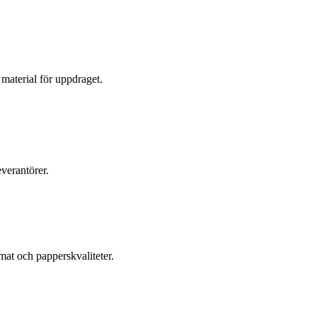
t material för uppdraget.
everantörer.
ormat och papperskvaliteter.