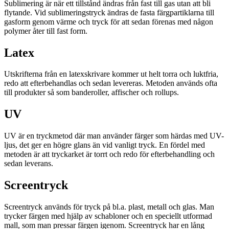
Sublimering är när ett tillstånd ändras från fast till gas utan att bli
flytande. Vid sublimeringstryck ändras de fasta färgpartiklarna till
gasform genom värme och tryck för att sedan förenas med någon
polymer åter till fast form.
Latex
Utskrifterna från en latexskrivare kommer ut helt torra och luktfria,
redo att efterbehandlas och sedan levereras. Metoden används ofta
till produkter så som banderoller, affischer och rollups.
UV
UV är en tryckmetod där man använder färger som härdas med UV-
ljus, det ger en högre glans än vid vanligt tryck. En fördel med
metoden är att tryckarket är torrt och redo för efterbehandling och
sedan leverans.
Screentryck
Screentryck används för tryck på bl.a. plast, metall och glas. Man
trycker färgen med hjälp av schabloner och en speciellt utformad
mall, som man pressar färgen igenom. Screentryck har en lång