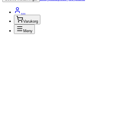
…
Varukorg
Meny