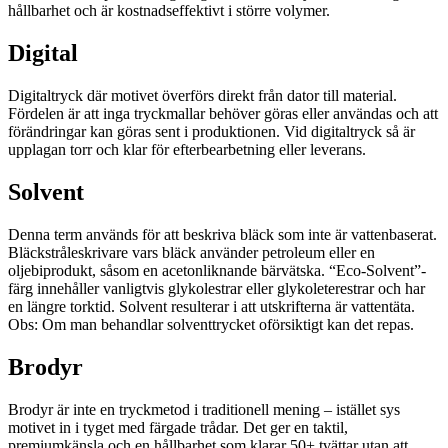
hållbarhet och är kostnadseffektivt i större volymer.
Digital
Digitaltryck där motivet överförs direkt från dator till material.
Fördelen är att inga tryckmallar behöver göras eller användas och att
förändringar kan göras sent i produktionen. Vid digitaltryck så är
upplagan torr och klar för efterbearbetning eller leverans.
Solvent
Denna term används för att beskriva bläck som inte är vattenbaserat.
Bläckstråleskrivare vars bläck använder petroleum eller en
oljebiprodukt, såsom en acetonliknande bärvätska. “Eco-Solvent”-
färg innehåller vanligtvis glykolestrar eller glykoleterestrar och har
en längre torktid. Solvent resulterar i att utskrifterna är vattentäta.
Obs: Om man behandlar solventtrycket oförsiktigt kan det repas.
Brodyr
Brodyr är inte en tryckmetod i traditionell mening – istället sys
motivet in i tyget med färgade trådar. Det ger en taktil,
premiumkänsla och en hållbarhet som klarar 50+ tvättar utan att