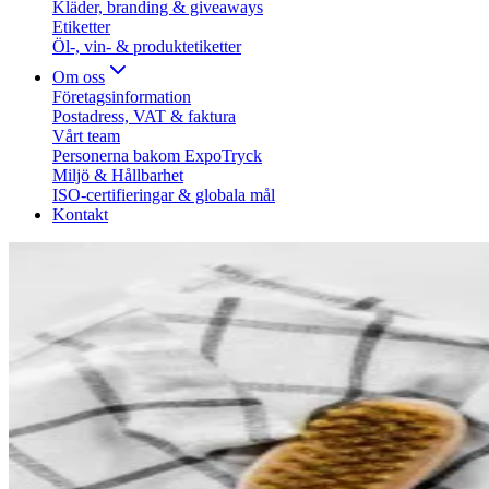
Kläder, branding & giveaways
Etiketter
Öl-, vin- & produktetiketter
Om oss
Företagsinformation
Postadress, VAT & faktura
Vårt team
Personerna bakom ExpoTryck
Miljö & Hållbarhet
ISO-certifieringar & globala mål
Kontakt