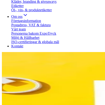
Kläder, branding & giveaways
Etiketter
Öl-, vin- & produktetiketter
Om oss
Företagsinformation
Postadress, VAT & faktura
Vårt team
Personerna bakom ExpoTryck
Miljö & Hållbarhet
ISO-certifieringar & globala mål
Kontakt