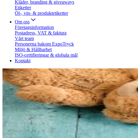
Kläder, branding & giveaways
Etiketter
Öl-, vin- & produktetiketter
Om oss
Företagsinformation
Postadress, VAT & faktura
Vårt team
Personerna bakom ExpoTryck
Miljö & Hållbarhet
ISO-certifieringar & globala mål
Kontakt