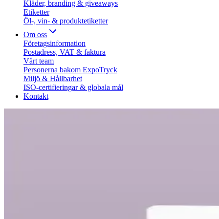
Kläder, branding & giveaways
Etiketter
Öl-, vin- & produktetiketter
Om oss
Företagsinformation
Postadress, VAT & faktura
Vårt team
Personerna bakom ExpoTryck
Miljö & Hållbarhet
ISO-certifieringar & globala mål
Kontakt