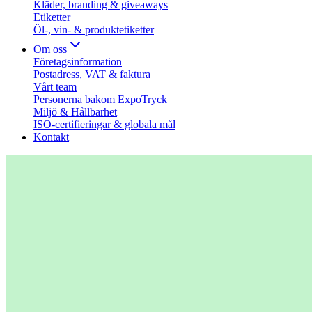
Kläder, branding & giveaways
Etiketter
Öl-, vin- & produktetiketter
Om oss
Företagsinformation
Postadress, VAT & faktura
Vårt team
Personerna bakom ExpoTryck
Miljö & Hållbarhet
ISO-certifieringar & globala mål
Kontakt