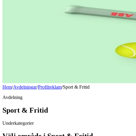
Hem
/
Avdelningar
/
Profilreklam
/
Sport & Fritid
Avdelning
Sport & Fritid
Underkategorier
Välj område i
Sport & Fritid