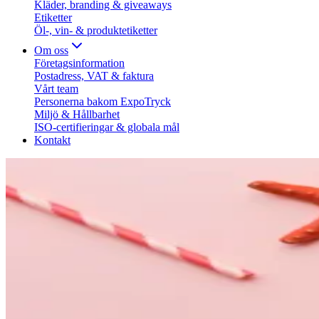
Kläder, branding & giveaways
Etiketter
Öl-, vin- & produktetiketter
Om oss
Företagsinformation
Postadress, VAT & faktura
Vårt team
Personerna bakom ExpoTryck
Miljö & Hållbarhet
ISO-certifieringar & globala mål
Kontakt