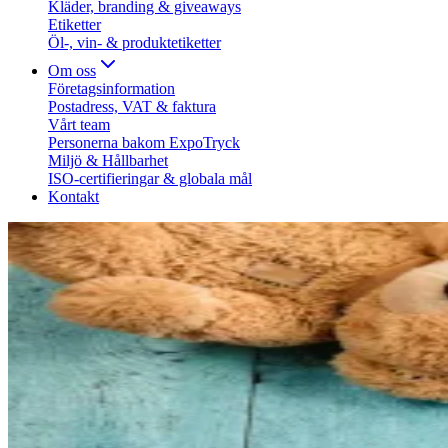
Kläder, branding & giveaways
Etiketter
Öl-, vin- & produktetiketter
Om oss
Företagsinformation
Postadress, VAT & faktura
Vårt team
Personerna bakom ExpoTryck
Miljö & Hållbarhet
ISO-certifieringar & globala mål
Kontakt