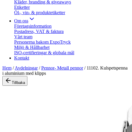
Kläder, branding & giveaways
Etiketter
Öl-, vin- & produktetiketter
Om oss
Företagsinformation
Postadress, VAT & faktura
Vårt team
Personerna bakom ExpoTryck
Miljö & Hållbarhet
ISO-certifieringar & globala mål
Kontakt
Hem
/
Avdelningar
/
Pennor- Metall pennor
/
11102. Kulspetspenna
i aluminium med klipps
Tillbaka