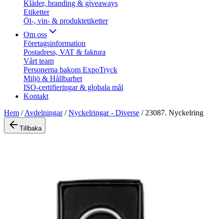
Kläder, branding & giveaways
Etiketter
Öl-, vin- & produktetiketter
Om oss
Företagsinformation
Postadress, VAT & faktura
Vårt team
Personerna bakom ExpoTryck
Miljö & Hållbarhet
ISO-certifieringar & globala mål
Kontakt
Hem
/
Avdelningar
/
Nyckelringar - Diverse
/
23087. Nyckelring
Tillbaka