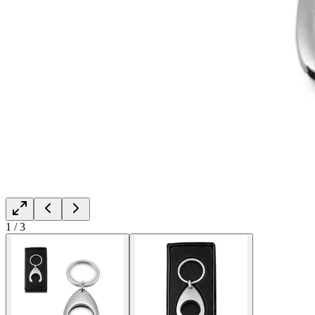
1
/
3