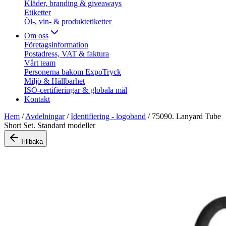
Kläder, branding & giveaways
Etiketter
Öl-, vin- & produktetiketter
Om oss
Företagsinformation
Postadress, VAT & faktura
Vårt team
Personerna bakom ExpoTryck
Miljö & Hållbarhet
ISO-certifieringar & globala mål
Kontakt
Hem
/
Avdelningar
/
Identifiering - logoband
/
75090. Lanyard Tube
Short Set. Standard modeller
Tillbaka