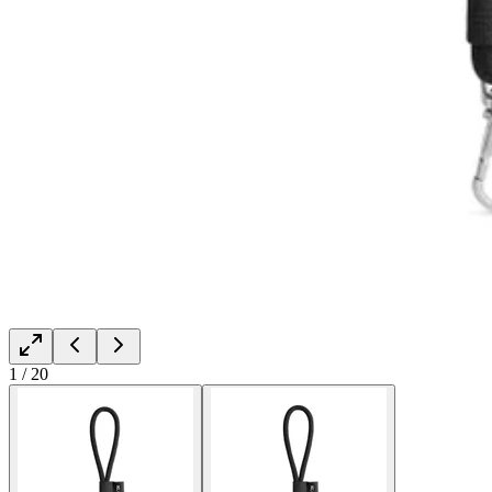
1
/
20