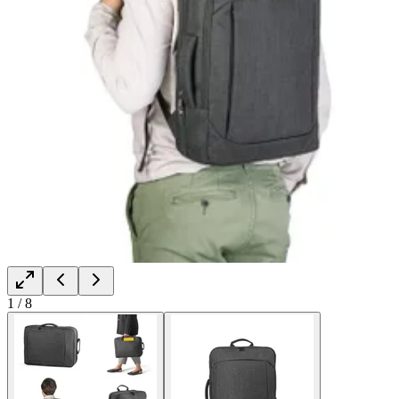
1
/
8