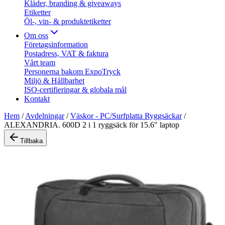
Kläder, branding & giveaways
Etiketter
Öl-, vin- & produktetiketter
Om oss
Företagsinformation
Postadress, VAT & faktura
Vårt team
Personerna bakom ExpoTryck
Miljö & Hållbarhet
ISO-certifieringar & globala mål
Kontakt
Hem
/
Avdelningar
/
Väskor - PC/Surfplatta Ryggsäckar
/
ALEXANDRIA. 600D 2 i 1 ryggsäck för 15.6" laptop
Tillbaka