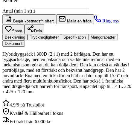
På offert
Antal (min 1 st)
Ring oss
Begär kostnadsfri offert
Maila en fråga
Spara
Dela
Beskrivning
Tryckmöjligheter
Specifikation
Mängdrabatter
Dokument
Hybridryggsäck i 300D (2 i 1) med 2 bärlägen. Den har ett
ryggsäcksläge, med en baksida och vadderade remmar med en
mekanism som gör att du kan dölja dem. Den kan också användas i
portföljläge, med ett förstärkt och bekvämt handgrepp. Den har 2
huvudfack: Ena med en ficka för en bärbar dator upp till 15.6" och
andra med flera multifunktionsfickor. Den har också 1 framficka
med dragkedja och bärrem för transport. Kapacitet upp till 14 L. 320
x 425 x 120 mm
4,9/5 på Trustpilot
Kvalité & Hållbarhet i fokus
Fri frakt från 6 000 kr