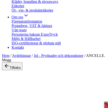
Kläder, branding & giveaways
Etiketter
Öl-, vin- & produktetiketter
Om oss
Företagsinformation
Postadress, VAT & faktura
Vårt team
Personerna bakom ExpoTryck
Miljö & Hållbarhet
ISO-certifieringar & globala mål
Kontakt
Hem
/
Avdelningar
/
Jul - Prydnader och dekorationer
/
ANCELLE.
Mugg
Tillbaka