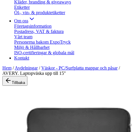
Kläder, branding & giveaways
Etiketter
Öl-, vin- & produktetiketter
Om oss
Företagsinformation
Postadress, VAT & faktura
Vårt team
Personerna bakom ExpoTryck
Miljö & Hållbarhet
ISO-certifieringar & globala mål
Kontakt
Hem
/
Avdelningar
/
Väskor - PC/Surfplatta mappar och påsar
/
AVERY. Laptopväska upp till 15''
Tillbaka