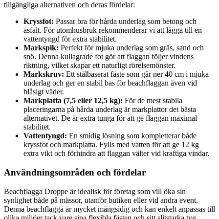
tillgängliga alternativen och deras fördelar:
Kryssfot:
Passar bra för hårda underlag som betong och
asfalt. För utomhusbruk rekommenderar vi att lägga till en
vattentyngd för extra stabilitet.
Markspik:
Perfekt för mjuka underlag som gräs, sand och
snö. Denna kullagrade fot gör att flaggan följer vindens
riktning, vilket skapar ett naturligt rörelsemönster.
Markskruv:
Ett stålbaserat fäste som går ner 40 cm i mjuka
underlag och ger en stabil bas för beachflaggan även vid
blåsigt väder.
Markplatta (7,5 eller 12,5 kg):
För de mest stabila
placeringarna på hårda underlag är markplattor det bästa
alternativet. De är extra tunga för att ge flaggan maximal
stabilitet.
Vattentyngd:
En smidig lösning som kompletterar både
kryssfot och markplatta. Fylls med vatten för att ge 12 kg
extra vikt och förhindra att flaggan välter vid kraftiga vindar.
Användningsområden och fördelar
Beachflagga Droppe är idealisk för företag som vill öka sin
synlighet både på mässor, utanför butiken eller vid andra event.
Denna beachflagga är mycket mångsidig och kan enkelt anpassas till
olika miljöer tack vare sina flexibla fästen och sitt slitstarka tyg.