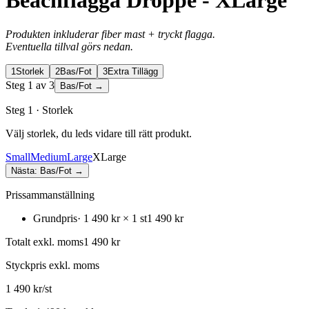
Beachflagga Droppe - XLarge
Produkten inkluderar fiber mast + tryckt flagga.
Eventuella tillval görs nedan.
1
Storlek
2
Bas/Fot
3
Extra Tillägg
Steg
1
av
3
Bas/Fot
→
Steg 1 · Storlek
Välj storlek, du leds vidare till rätt produkt.
Small
Medium
Large
XLarge
Nästa:
Bas/Fot
→
Prissammanställning
Grundpris
·
1 490 kr × 1 st
1 490 kr
Totalt exkl. moms
1 490 kr
Styckpris
exkl. moms
1 490 kr/st