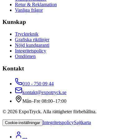
Retur & Reklamation
Vanliga frågor
Kunskap
Tryckteknik
Grafiska riktlinjer
Nöjd kundgaranti
Integritetspolicy
Omdömen
Kontakt
010 - 750 09 44
kontakt@expotryck.se
Mån–Fre 08:00–17:00
©
2026
ExpoTryck
. Alla rättigheter förbehållna.
Integritetspolicy
Sajtkarta
Cookie-inställningar
…