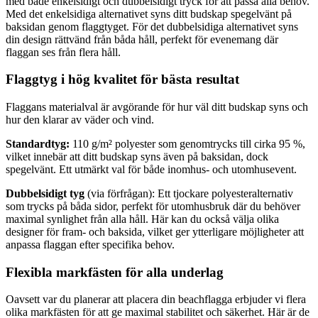
med både enkelsidigt och dubbelsidigt tryck för att passa alla behov.
Med det enkelsidiga alternativet syns ditt budskap spegelvänt på
baksidan genom flaggtyget. För det dubbelsidiga alternativet syns
din design rättvänd från båda håll, perfekt för evenemang där
flaggan ses från flera håll.
Flaggtyg i hög kvalitet för bästa resultat
Flaggans materialval är avgörande för hur väl ditt budskap syns och
hur den klarar av väder och vind.
Standardtyg:
110 g/m² polyester som genomtrycks till cirka 95 %,
vilket innebär att ditt budskap syns även på baksidan, dock
spegelvänt. Ett utmärkt val för både inomhus- och utomhusevent.
Dubbelsidigt tyg
(via förfrågan): Ett tjockare polyesteralternativ
som trycks på båda sidor, perfekt för utomhusbruk där du behöver
maximal synlighet från alla håll. Här kan du också välja olika
designer för fram- och baksida, vilket ger ytterligare möjligheter att
anpassa flaggan efter specifika behov.
Flexibla markfästen för alla underlag
Oavsett var du planerar att placera din beachflagga erbjuder vi flera
olika markfästen för att ge maximal stabilitet och säkerhet. Här är de