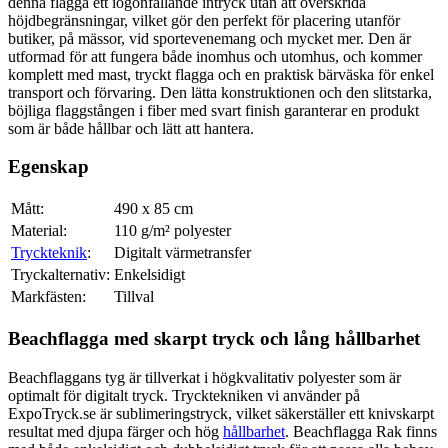
denna flagga ett iögonfallande intryck utan att överskrida
höjdbegränsningar, vilket gör den perfekt för placering utanför
butiker, på mässor, vid sportevenemang och mycket mer. Den är
utformad för att fungera både inomhus och utomhus, och kommer
komplett med mast, tryckt flagga och en praktisk bärväska för enkel
transport och förvaring. Den lätta konstruktionen och den slitstarka,
böjliga flaggstången i fiber med svart finish garanterar en produkt
som är både hållbar och lätt att hantera.
Egenskap
Mått:
490 x 85 cm
Material:
110 g/m² polyester
Tryckteknik
:
Digitalt värmetransfer
Tryckalternativ:
Enkelsidigt
Markfästen:
Tillval
Beachflagga med skarpt tryck och lång hållbarhet
Beachflaggans tyg är tillverkat i högkvalitativ polyester som är
optimalt för digitalt tryck. Trycktekniken vi använder på
ExpoTryck.se är sublimeringstryck, vilket säkerställer ett knivskarpt
resultat med djupa färger och hög
hållbarhet
. Beachflagga Rak finns