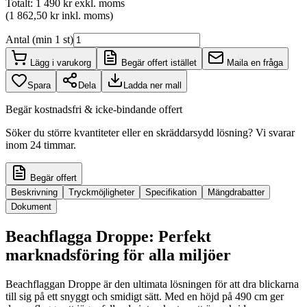
Totalt
:
1 490 kr
exkl. moms
(
1 862,50 kr
inkl. moms
)
Antal (min 1 st)
Lägg i varukorg
Begär offert istället
Maila en fråga
Spara
Dela
Ladda ner mall
Begär kostnadsfri & icke-bindande offert
Söker du större kvantiteter eller en skräddarsydd lösning? Vi svarar
inom 24 timmar.
Begär offert
Beskrivning
Tryckmöjligheter
Specifikation
Mängdrabatter
Dokument
Beachflagga Droppe: Perfekt
marknadsföring för alla miljöer
Beachflaggan Droppe är den ultimata lösningen för att dra blickarna
till sig på ett snyggt och smidigt sätt. Med en höjd på 490 cm ger