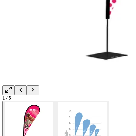
1
/
5