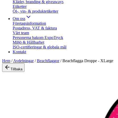
Kläder, branding & giveaways
Etiketter
Öl-, vin- & produktetiketter
Om oss
Företagsinformation
Postadress, VAT & faktura
Vårt team
Personerna bakom ExpoTryck
Miljö & Hållbarhet
ISO-certifieringar & globala mål
Kontakt
Hem
/
Avdelningar
/
Beachflaggor
/
Beachflagga Droppe - XLarge
Tillbaka