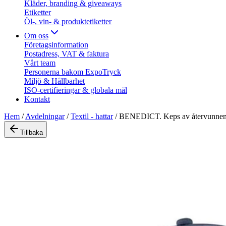
Kläder, branding & giveaways
Etiketter
Öl-, vin- & produktetiketter
Om oss
Företagsinformation
Postadress, VAT & faktura
Vårt team
Personerna bakom ExpoTryck
Miljö & Hållbarhet
ISO-certifieringar & globala mål
Kontakt
Hem
/
Avdelningar
/
Textil - hattar
/
BENEDICT. Keps av återvunnen 
Tillbaka