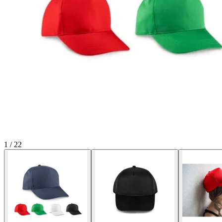
1
/
22