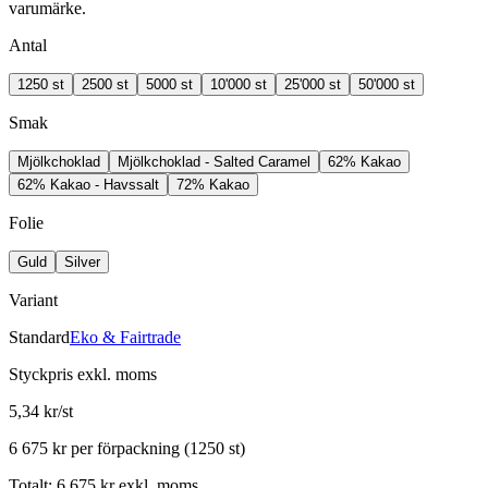
varumärke.
Antal
1250 st
2500 st
5000 st
10'000 st
25'000 st
50'000 st
Smak
Mjölkchoklad
Mjölkchoklad - Salted Caramel
62% Kakao
62% Kakao - Havssalt
72% Kakao
Folie
Guld
Silver
Variant
Standard
Eko & Fairtrade
Styckpris
exkl. moms
5,34 kr/st
6 675 kr
per förpackning (
1250
st)
Totalt
:
6 675 kr
exkl. moms