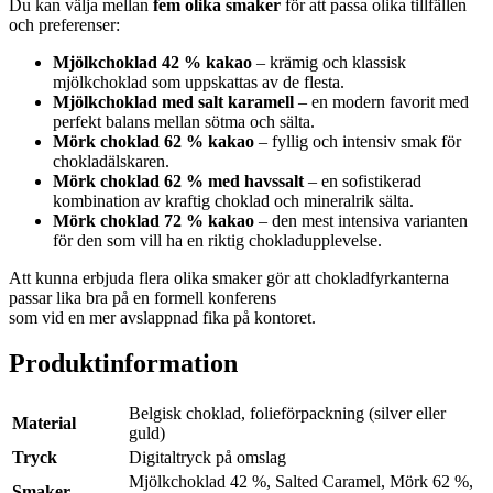
Du kan välja mellan
fem olika smaker
för att passa olika tillfällen
och preferenser:
Mjölkchoklad 42 % kakao
– krämig och klassisk
mjölkchoklad som uppskattas av de flesta.
Mjölkchoklad med salt karamell
– en modern favorit med
perfekt balans mellan sötma och sälta.
Mörk choklad 62 % kakao
– fyllig och intensiv smak för
chokladälskaren.
Mörk choklad 62 % med havssalt
– en sofistikerad
kombination av kraftig choklad och mineralrik sälta.
Mörk choklad 72 % kakao
– den mest intensiva varianten
för den som vill ha en riktig chokladupplevelse.
Att kunna erbjuda flera olika smaker gör att chokladfyrkanterna
passar lika bra på en formell konferens
som vid en mer avslappnad fika på kontoret.
Produktinformation
Belgisk choklad, folieförpackning (silver eller
Material
guld)
Tryck
Digitaltryck på omslag
Mjölkchoklad 42 %, Salted Caramel, Mörk 62 %,
Smaker