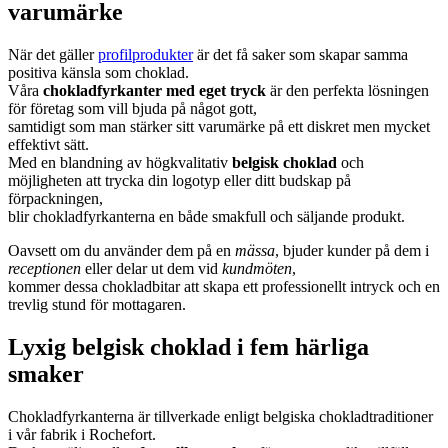
varumärke
När det gäller
profilprodukter
är det få saker som skapar samma
positiva känsla som choklad.
Våra
chokladfyrkanter med eget tryck
är den perfekta lösningen
för företag som vill bjuda på något gott,
samtidigt som man stärker sitt varumärke på ett diskret men mycket
effektivt sätt.
Med en blandning av högkvalitativ
belgisk choklad
och
möjligheten att trycka din logotyp eller ditt budskap på
förpackningen,
blir chokladfyrkanterna en både smakfull och säljande produkt.
Oavsett om du använder dem på en
mässa
, bjuder kunder på dem i
receptionen
eller delar ut dem vid
kundmöten
,
kommer dessa chokladbitar att skapa ett professionellt intryck och en
trevlig stund för mottagaren.
Lyxig belgisk choklad i fem härliga
smaker
Chokladfyrkanterna är tillverkade enligt belgiska chokladtraditioner
i vår fabrik i Rochefort.