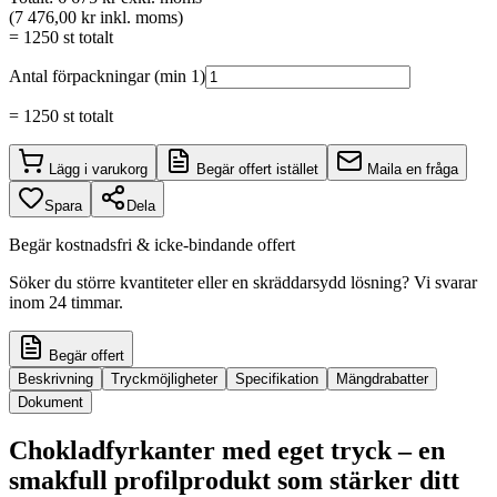
(
7 476,00 kr
inkl. moms
)
=
1250
st totalt
Antal förpackningar (min 1)
=
1250
st totalt
Lägg i varukorg
Begär offert istället
Maila en fråga
Spara
Dela
Begär kostnadsfri & icke-bindande offert
Söker du större kvantiteter eller en skräddarsydd lösning? Vi svarar
inom 24 timmar.
Begär offert
Beskrivning
Tryckmöjligheter
Specifikation
Mängdrabatter
Dokument
Chokladfyrkanter med eget tryck – en
smakfull profilprodukt som stärker ditt