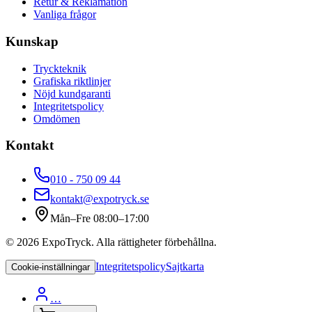
Retur & Reklamation
Vanliga frågor
Kunskap
Tryckteknik
Grafiska riktlinjer
Nöjd kundgaranti
Integritetspolicy
Omdömen
Kontakt
010 - 750 09 44
kontakt@expotryck.se
Mån–Fre 08:00–17:00
©
2026
ExpoTryck
. Alla rättigheter förbehållna.
Integritetspolicy
Sajtkarta
Cookie-inställningar
…