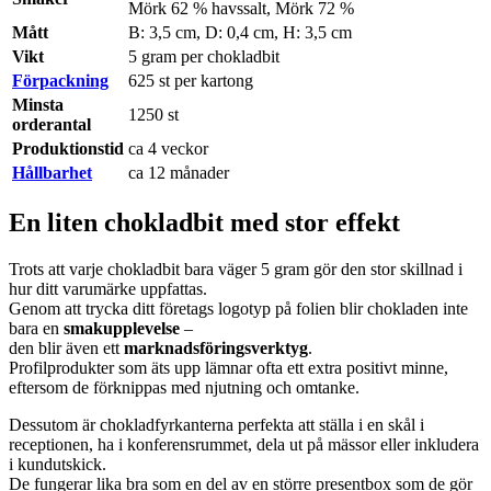
Mörk 62 % havssalt, Mörk 72 %
Mått
B: 3,5 cm, D: 0,4 cm, H: 3,5 cm
Vikt
5 gram per chokladbit
Förpackning
625 st per kartong
Minsta
1250 st
orderantal
Produktionstid
ca 4 veckor
Hållbarhet
ca 12 månader
En liten chokladbit med stor effekt
Trots att varje chokladbit bara väger 5 gram gör den stor skillnad i
hur ditt varumärke uppfattas.
Genom att trycka ditt företags logotyp på folien blir chokladen inte
bara en
smakupplevelse
–
den blir även ett
marknadsföringsverktyg
.
Profilprodukter som äts upp lämnar ofta ett extra positivt minne,
eftersom de förknippas med njutning och omtanke.
Dessutom är chokladfyrkanterna perfekta att ställa i en skål i
receptionen, ha i konferensrummet, dela ut på mässor eller inkludera
i kundutskick.
De fungerar lika bra som en del av en större presentbox som de gör