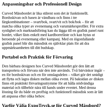
Anpassningsbar och Professionell Design
Curved Mässbordet är lika stilrent som det är funktionellt.
Bordsskivan och basen är vändbara och finns i tre
färgkombinationer – svart/bok, svart/vit och bok/bok – för att
matcha olika typer av evenemang och varumärkesprofiler. För extra
synlighet och marknadsföring kan du lägga till en grafisk panel runt
bordet, vilket fästs enkelt med kardborrefäste och kan bytas ut
beroende på evenemang eller kampanj. Med en iögonfallande
grafisk panel blir din mässdisk en självklar plats för att dra
uppmärksamheten till ditt budskap.
Portabel och Praktisk för Förvaring
Den bärbara designen hos Curved Mässbordet gör den lätt att
transportera och förvara när den inte används. Två bärväskor ingår –
en för bordsskivan och en för omslagsdelen – vilket gör det smidigt
att flytta och lagra disken mellan olika event. På baksidan av disken
finns ett praktiskt förvaringsutrymme för att hålla nödvändiga
material och tillbehör nära till hands under eventet. Med denna
lösning får du både en proffsig och funktionell mässdisk som är lätt
att anpassa efter olika behov.
Varför Välja ExpoTryck.se för Curved Mässbord?