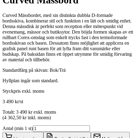
Curved Mässbord
Curved Mässbordet, med sin distinkta dubbla D-formade
bordsskiva, kombinerar stil och funktion i en lätt och smidig enhet.
Denna mässdisk är perfekt som reception eller mötespunkt vid
evenemang, mässor och butiksytor. Den böjda formen skapas av ett
rullbart Corex-omslag som enkelt trycks fast i den termoformade
bordsskivan och basen. Dessutom finns möjlighet att applicera en
grafisk panel runt basen för att lyfta fram ditt varumärke eller
budskap. På baksidan finns ett öppet utrymme för smidig förvaring
av material och tillbehör.
Standardfärg på skivan: Bok/Trä
Hyllplan ingår som standard.
Styckpris
exkl. moms
3 490 kr/st
Totalt
:
3 490 kr
exkl. moms
(
4 362,50 kr
inkl. moms
)
Antal (min 1 st)