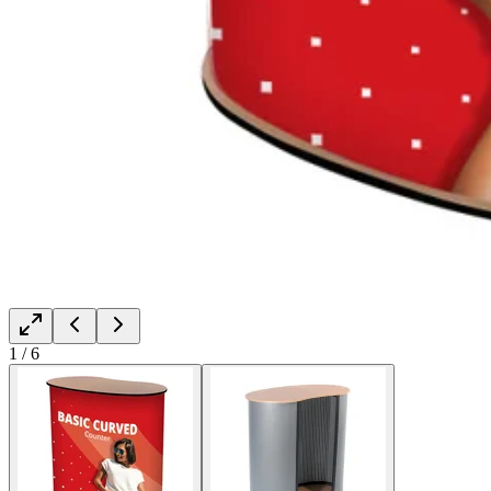
1
/
6