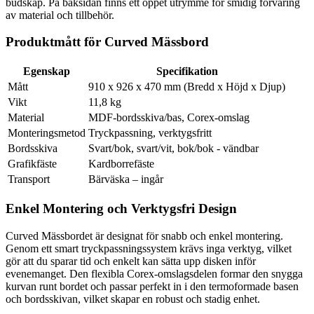
budskap. På baksidan finns ett öppet utrymme för smidig förvaring
av material och tillbehör.
Produktmått för Curved Mässbord
Egenskap
Specifikation
Mått
910 x 926 x 470 mm (Bredd x Höjd x Djup)
Vikt
11,8 kg
Material
MDF-bordsskiva/bas, Corex-omslag
Monteringsmetod
Tryckpassning, verktygsfritt
Bordsskiva
Svart/bok, svart/vit, bok/bok - vändbar
Grafikfäste
Kardborrefäste
Transport
Bärväska – ingår
Enkel Montering och Verktygsfri Design
Curved Mässbordet är designat för snabb och enkel montering.
Genom ett smart tryckpassningssystem krävs inga verktyg, vilket
gör att du sparar tid och enkelt kan sätta upp disken inför
evenemanget. Den flexibla Corex-omslagsdelen formar den snygga
kurvan runt bordet och passar perfekt in i den termoformade basen
och bordsskivan, vilket skapar en robust och stadig enhet.