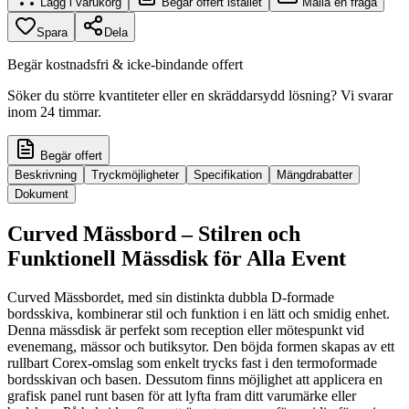
Lägg i varukorg
Begär offert istället
Maila en fråga
Spara
Dela
Begär kostnadsfri & icke-bindande offert
Söker du större kvantiteter eller en skräddarsydd lösning? Vi svarar
inom 24 timmar.
Begär offert
Beskrivning
Tryckmöjligheter
Specifikation
Mängdrabatter
Dokument
Curved Mässbord – Stilren och
Funktionell Mässdisk för Alla Event
Curved Mässbordet, med sin distinkta dubbla D-formade
bordsskiva, kombinerar stil och funktion i en lätt och smidig enhet.
Denna mässdisk är perfekt som reception eller mötespunkt vid
evenemang, mässor och butiksytor. Den böjda formen skapas av ett
rullbart Corex-omslag som enkelt trycks fast i den termoformade
bordsskivan och basen. Dessutom finns möjlighet att applicera en
grafisk panel runt basen för att lyfta fram ditt varumärke eller