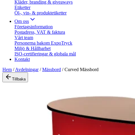
Kläder, branding & giveaways
Etiketter
Öl-, vin- & produktetiketter
Om oss
Företagsinformation
Postadress, VAT & faktura
Vårt team
Personerna bakom ExpoTryck
Miljö & Hållbarhet
ISO-certifieringar & globala mål
Kontakt
Hem
/
Avdelningar
/
Mässbord
/
Curved Mässbord
Tillbaka