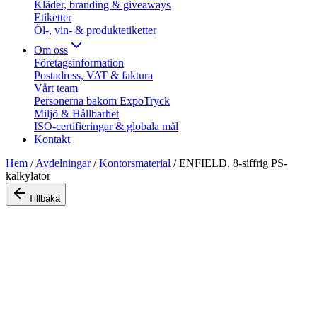
Kläder, branding & giveaways
Etiketter
Öl-, vin- & produktetiketter
Om oss
Företagsinformation
Postadress, VAT & faktura
Vårt team
Personerna bakom ExpoTryck
Miljö & Hållbarhet
ISO-certifieringar & globala mål
Kontakt
Hem
/
Avdelningar
/
Kontorsmaterial
/
ENFIELD. 8-siffrig PS-
kalkylator
Tillbaka