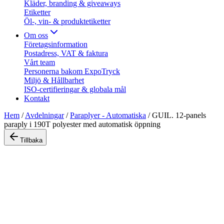
Kläder, branding & giveaways
Etiketter
Öl-, vin- & produktetiketter
Om oss
Företagsinformation
Postadress, VAT & faktura
Vårt team
Personerna bakom ExpoTryck
Miljö & Hållbarhet
ISO-certifieringar & globala mål
Kontakt
Hem
/
Avdelningar
/
Paraplyer - Automatiska
/
GUIL. 12-panels
paraply i 190T polyester med automatisk öppning
Tillbaka