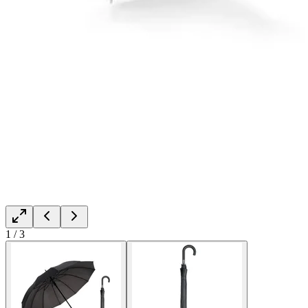
1
/
3