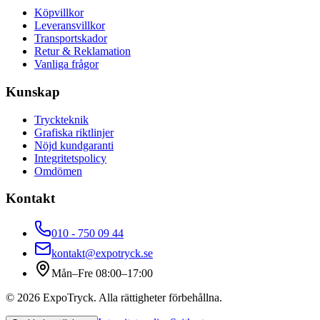
Köpvillkor
Leveransvillkor
Transportskador
Retur & Reklamation
Vanliga frågor
Kunskap
Tryckteknik
Grafiska riktlinjer
Nöjd kundgaranti
Integritetspolicy
Omdömen
Kontakt
010 - 750 09 44
kontakt@expotryck.se
Mån–Fre 08:00–17:00
©
2026
ExpoTryck
. Alla rättigheter förbehållna.