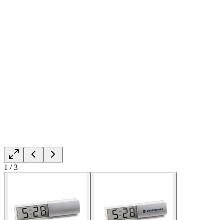
1
/
3