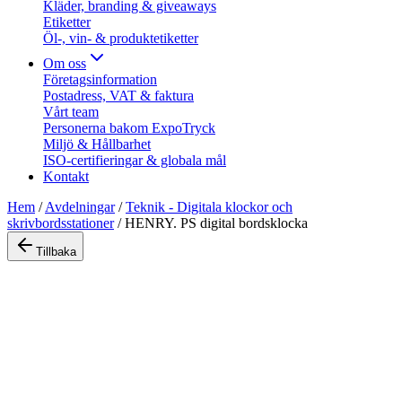
Kläder, branding & giveaways
Etiketter
Öl-, vin- & produktetiketter
Om oss
Företagsinformation
Postadress, VAT & faktura
Vårt team
Personerna bakom ExpoTryck
Miljö & Hållbarhet
ISO-certifieringar & globala mål
Kontakt
Hem
/
Avdelningar
/
Teknik - Digitala klockor och
skrivbordsstationer
/
HENRY. PS digital bordsklocka
Tillbaka