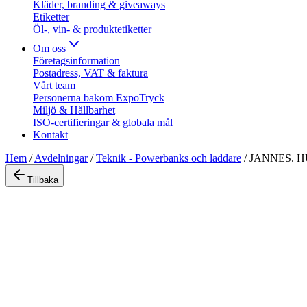
Kläder, branding & giveaways
Etiketter
Öl-, vin- & produktetiketter
Om oss
Företagsinformation
Postadress, VAT & faktura
Vårt team
Personerna bakom ExpoTryck
Miljö & Hållbarhet
ISO-certifieringar & globala mål
Kontakt
Hem
/
Avdelningar
/
Teknik - Powerbanks och laddare
/
JANNES. HU
Tillbaka