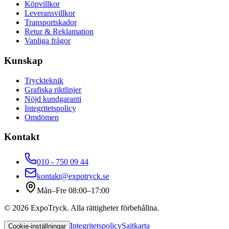
Köpvillkor
Leveransvillkor
Transportskador
Retur & Reklamation
Vanliga frågor
Kunskap
Tryckteknik
Grafiska riktlinjer
Nöjd kundgaranti
Integritetspolicy
Omdömen
Kontakt
010 - 750 09 44
kontakt@expotryck.se
Mån–Fre 08:00–17:00
©
2026
ExpoTryck
. Alla rättigheter förbehållna.
Integritetspolicy
Sajtkarta
Cookie-inställningar