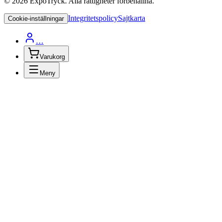
©
2026
ExpoTryck
. Alla rättigheter förbehållna.
Integritetspolicy
Sajtkarta
Cookie-inställningar
…
Varukorg
Meny