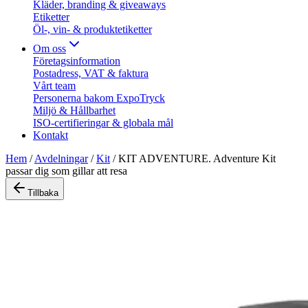
Kläder, branding & giveaways
Etiketter
Öl-, vin- & produktetiketter
Om oss
Företagsinformation
Postadress, VAT & faktura
Vårt team
Personerna bakom ExpoTryck
Miljö & Hållbarhet
ISO-certifieringar & globala mål
Kontakt
Hem
/
Avdelningar
/
Kit
/
KIT ADVENTURE. Adventure Kit
passar dig som gillar att resa
Tillbaka