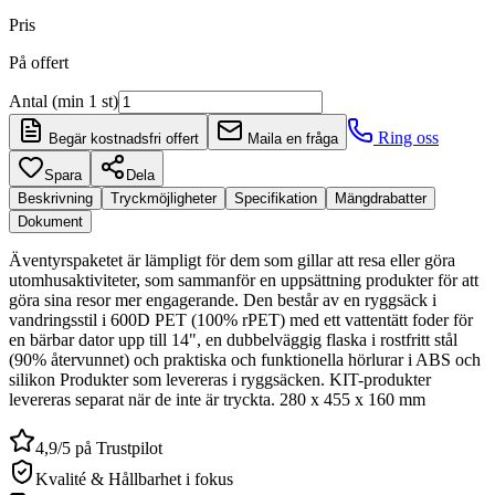
Pris
På offert
Antal (min 1 st)
Ring oss
Begär kostnadsfri offert
Maila en fråga
Spara
Dela
Beskrivning
Tryckmöjligheter
Specifikation
Mängdrabatter
Dokument
Äventyrspaketet är lämpligt för dem som gillar att resa eller göra
utomhusaktiviteter, som sammanför en uppsättning produkter för att
göra sina resor mer engagerande. Den består av en ryggsäck i
vandringsstil i 600D PET (100% rPET) med ett vattentätt foder för
en bärbar dator upp till 14", en dubbelväggig flaska i rostfritt stål
(90% återvunnet) och praktiska och funktionella hörlurar i ABS och
silikon Produkter som levereras i ryggsäcken. KIT-produkter
levereras separat när de inte är tryckta. 280 x 455 x 160 mm
4,9/5 på Trustpilot
Kvalité & Hållbarhet i fokus