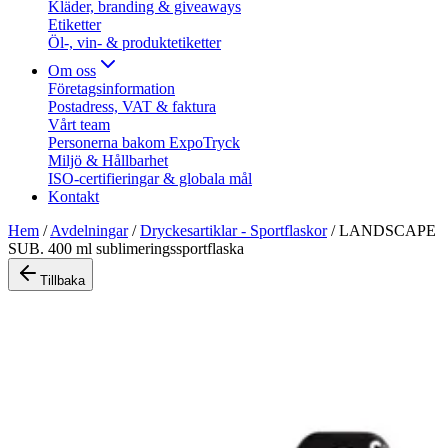
Kläder, branding & giveaways
Etiketter
Öl-, vin- & produktetiketter
Om oss
Företagsinformation
Postadress, VAT & faktura
Vårt team
Personerna bakom ExpoTryck
Miljö & Hållbarhet
ISO-certifieringar & globala mål
Kontakt
Hem
/
Avdelningar
/
Dryckesartiklar - Sportflaskor
/
LANDSCAPE
SUB. 400 ml sublimeringssportflaska
Tillbaka