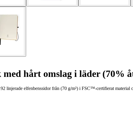
ed hårt omslag i läder (70% åt
linjerade elfenbenssidor från (70 g/m²) i FSC™-certifierat material och