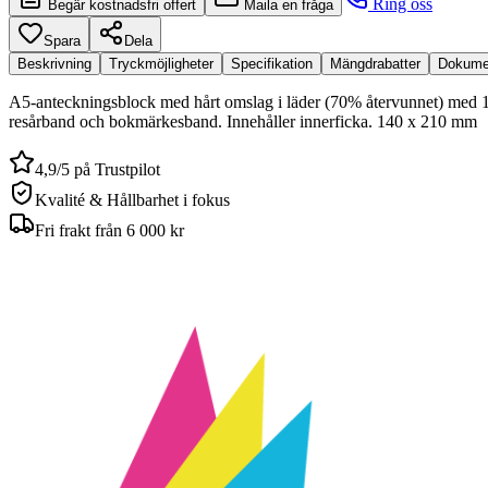
Ring oss
Begär kostnadsfri offert
Maila en fråga
Spara
Dela
Beskrivning
Tryckmöjligheter
Specifikation
Mängdrabatter
Dokume
A5-anteckningsblock med hårt omslag i läder (70% återvunnet) med 192 
resårband och bokmärkesband. Innehåller innerficka. 140 x 210 mm
4,9/5 på Trustpilot
Kvalité & Hållbarhet i fokus
Fri frakt från 6 000 kr