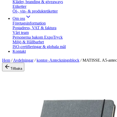
Kläder, branding & giveaways
Etiketter
Öl-, vin- & produktetiketter
Om oss
Företagsinformation
Postadress, VAT & faktura
Vårt team
Personerna bakom ExpoTryck
Miljö & Hållbarhet
ISO-certifieringar & globala mål
Kontakt
Hem
/
Avdelningar
/
kontor- Anteckningsblock
/
MATISSE. A5-anteckn
Tillbaka