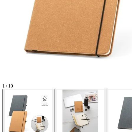
1
/
10