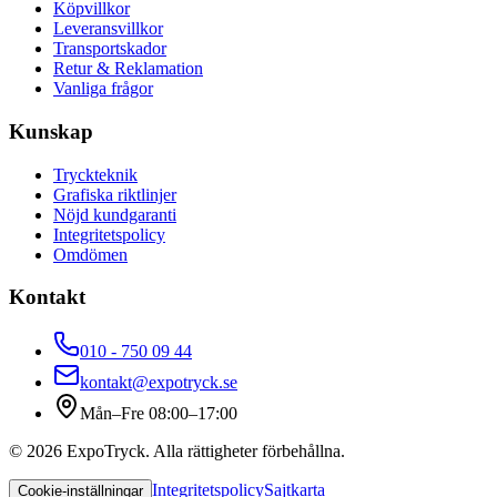
Köpvillkor
Leveransvillkor
Transportskador
Retur & Reklamation
Vanliga frågor
Kunskap
Tryckteknik
Grafiska riktlinjer
Nöjd kundgaranti
Integritetspolicy
Omdömen
Kontakt
010 - 750 09 44
kontakt@expotryck.se
Mån–Fre 08:00–17:00
©
2026
ExpoTryck
. Alla rättigheter förbehållna.
Integritetspolicy
Sajtkarta
Cookie-inställningar