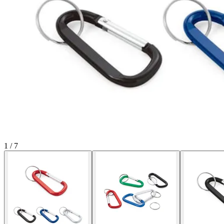
1
/
7