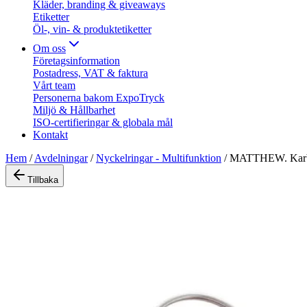
Kläder, branding & giveaways
Etiketter
Öl-, vin- & produktetiketter
Om oss
Företagsinformation
Postadress, VAT & faktura
Vårt team
Personerna bakom ExpoTryck
Miljö & Hållbarhet
ISO-certifieringar & globala mål
Kontakt
Hem
/
Avdelningar
/
Nyckelringar - Multifunktion
/
MATTHEW. Karbin
Tillbaka