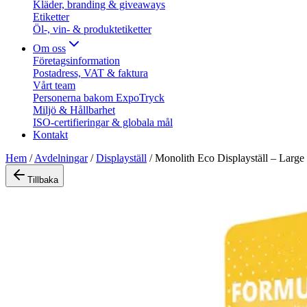
Kläder, branding & giveaways
Etiketter
Öl-, vin- & produktetiketter
Om oss
Företagsinformation
Postadress, VAT & faktura
Vårt team
Personerna bakom ExpoTryck
Miljö & Hållbarhet
ISO-certifieringar & globala mål
Kontakt
Hem
/
Avdelningar
/
Displayställ
/
Monolith Eco Displayställ – Large
Tillbaka