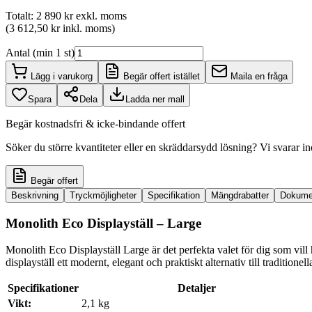
Totalt
:
2 890 kr
exkl. moms
(
3 612,50 kr
inkl. moms
)
Antal (min 1 st)
Lägg i varukorg
Begär offert istället
Maila en fråga
Spara
Dela
Ladda ner mall
Begär kostnadsfri & icke-bindande offert
Söker du större kvantiteter eller en skräddarsydd lösning? Vi svarar 
Begär offert
Beskrivning
Tryckmöjligheter
Specifikation
Mängdrabatter
Dokume
Monolith Eco Displayställ – Large
Monolith Eco Displayställ Large är det perfekta valet för dig som vill 
displayställ ett modernt, elegant och praktiskt alternativ till traditionel
Specifikationer
Detaljer
Vikt:
2,1 kg