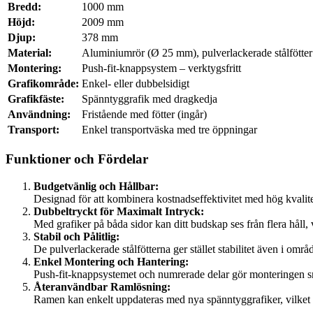
Bredd:
1000 mm
Höjd:
2009 mm
Djup:
378 mm
Material:
Aluminiumrör (Ø 25 mm), pulverlackerade stålfötter
Montering:
Push-fit-knappsystem – verktygsfritt
Grafikområde:
Enkel- eller dubbelsidigt
Grafikfäste:
Spänntyggrafik med dragkedja
Användning:
Fristående med fötter (ingår)
Transport:
Enkel transportväska med tre öppningar
Funktioner och Fördelar
Budgetvänlig och Hållbar:
Designad för att kombinera kostnadseffektivitet med hög kvalite
Dubbeltryckt för Maximalt Intryck:
Med grafiker på båda sidor kan ditt budskap ses från flera håll, 
Stabil och Pålitlig:
De pulverlackerade stålfötterna ger stället stabilitet även i omr
Enkel Montering och Hantering:
Push-fit-knappsystemet och numrerade delar gör monteringen sn
Återanvändbar Ramlösning:
Ramen kan enkelt uppdateras med nya spänntyggrafiker, vilket m