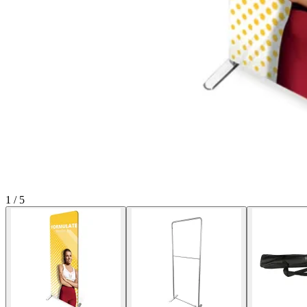
1
/
5