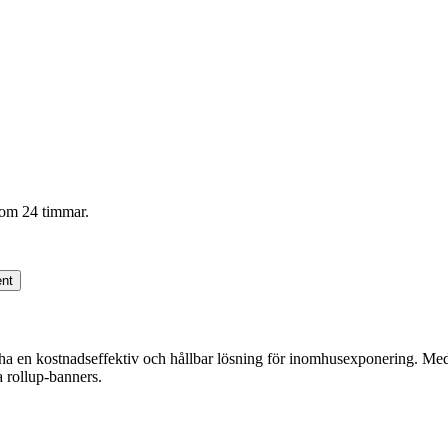
inom 24 timmar.
nt
ha en kostnadseffektiv och hållbar lösning för inomhusexponering. Med en
la rollup-banners.