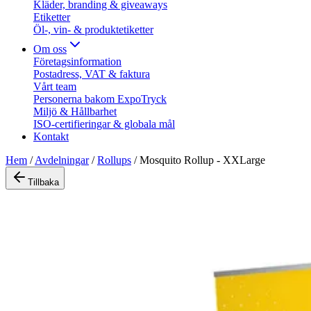
Kläder, branding & giveaways
Etiketter
Öl-, vin- & produktetiketter
Om oss
Företagsinformation
Postadress, VAT & faktura
Vårt team
Personerna bakom ExpoTryck
Miljö & Hållbarhet
ISO-certifieringar & globala mål
Kontakt
Hem
/
Avdelningar
/
Rollups
/
Mosquito Rollup - XXLarge
Tillbaka