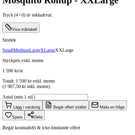
Mosquito Rollup - XXLarge
Tryck (4+0) är inkluderat.
Visa måttabell
Storlek
Small
Medium
Large
XLarge
XXLarge
Styckpris
exkl. moms
1 590 kr/st
Totalt
:
1 590 kr
exkl. moms
(
1 987,50 kr
inkl. moms
)
Antal (min 1 st)
Lägg i varukorg
Begär offert istället
Maila en fråga
Spara
Dela
Begär kostnadsfri & icke-bindande offert