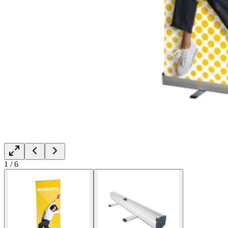
1
/
6