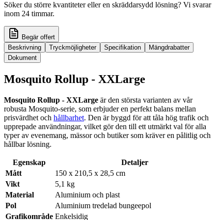
Söker du större kvantiteter eller en skräddarsydd lösning? Vi svarar
inom 24 timmar.
Begär offert
Beskrivning
Tryckmöjligheter
Specifikation
Mängdrabatter
Dokument
Mosquito Rollup - XXLarge
Mosquito Rollup - XXLarge
är den största varianten av vår
robusta Mosquito-serie, som erbjuder en perfekt balans mellan
prisvärdhet och
hållbarhet
. Den är byggd för att tåla hög trafik och
upprepade användningar, vilket gör den till ett utmärkt val för alla
typer av evenemang, mässor och butiker som kräver en pålitlig och
hållbar lösning.
Egenskap
Detaljer
Mått
150 x 210,5 x 28,5 cm
Vikt
5,1 kg
Material
Aluminium och plast
Pol
Aluminium tredelad bungeepol
Grafikområde
Enkelsidig