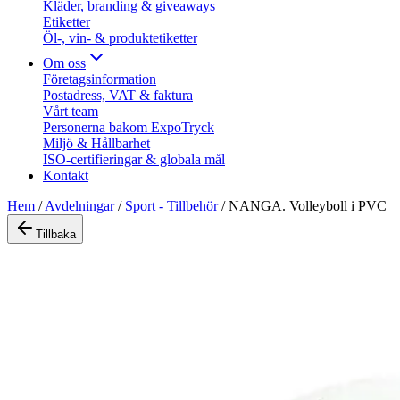
Kläder, branding & giveaways
Etiketter
Öl-, vin- & produktetiketter
Om oss
Företagsinformation
Postadress, VAT & faktura
Vårt team
Personerna bakom ExpoTryck
Miljö & Hållbarhet
ISO-certifieringar & globala mål
Kontakt
Hem
/
Avdelningar
/
Sport - Tillbehör
/
NANGA. Volleyboll i PVC
Tillbaka