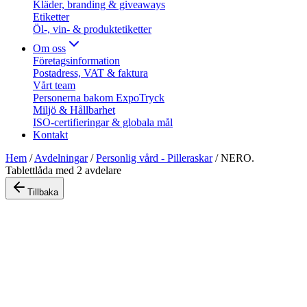
Kläder, branding & giveaways
Etiketter
Öl-, vin- & produktetiketter
Om oss
Företagsinformation
Postadress, VAT & faktura
Vårt team
Personerna bakom ExpoTryck
Miljö & Hållbarhet
ISO-certifieringar & globala mål
Kontakt
Hem
/
Avdelningar
/
Personlig vård - Pilleraskar
/
NERO.
Tablettlåda med 2 avdelare
Tillbaka