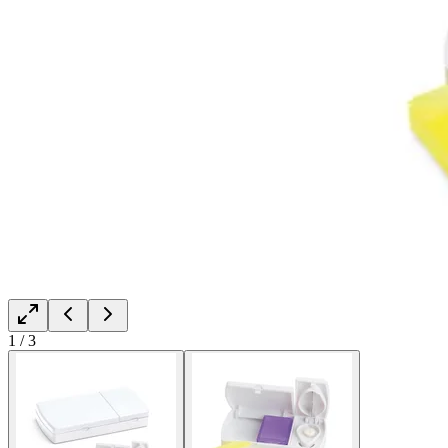
1
/
3