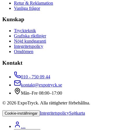
Retur & Reklamation
Vanliga frågor
Kunskap
Tryckteknik
Grafiska riktlinjer
Nöjd kundgaranti
Integritetspolicy
Omdömen
Kontakt
010 - 750 09 44
kontakt@expotryck.se
Mån–Fre 08:00–17:00
©
2026
ExpoTryck
. Alla rättigheter förbehållna.
Integritetspolicy
Sajtkarta
Cookie-inställningar
…