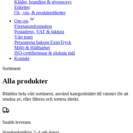
Kläder, branding & giveaways
Etiketter
Öl-, vin- & produktetiketter
Om oss
Företagsinformation
Postadress, VAT & faktura
Vårt team
Personerna bakom ExpoTryck
Miljö & Hållbarhet
ISO-certifieringar & globala mål
Kontakt
Sortiment
Alla produkter
Bläddra hela vårt sortiment, använd kategoriträdet till vänster för att
smalna av, eller filtrera och sortera direkt.
Snabb leverans
Standardartiklar 2–4 arb.dagar