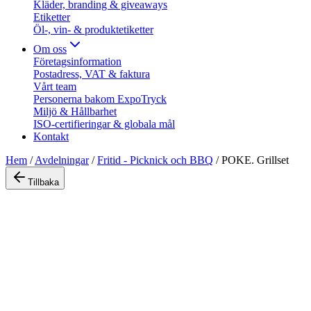
Kläder, branding & giveaways
Etiketter
Öl-, vin- & produktetiketter
Om oss
Företagsinformation
Postadress, VAT & faktura
Vårt team
Personerna bakom ExpoTryck
Miljö & Hållbarhet
ISO-certifieringar & globala mål
Kontakt
Hem
/
Avdelningar
/
Fritid - Picknick och BBQ
/
POKE. Grillset
Tillbaka