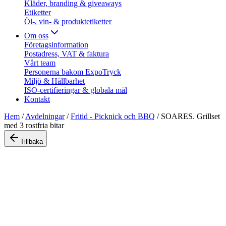
Kläder, branding & giveaways
Etiketter
Öl-, vin- & produktetiketter
Om oss
Företagsinformation
Postadress, VAT & faktura
Vårt team
Personerna bakom ExpoTryck
Miljö & Hållbarhet
ISO-certifieringar & globala mål
Kontakt
Hem
/
Avdelningar
/
Fritid - Picknick och BBQ
/
SOARES. Grillset
med 3 rostfria bitar
Tillbaka