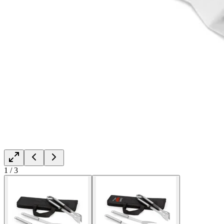
1
/
3