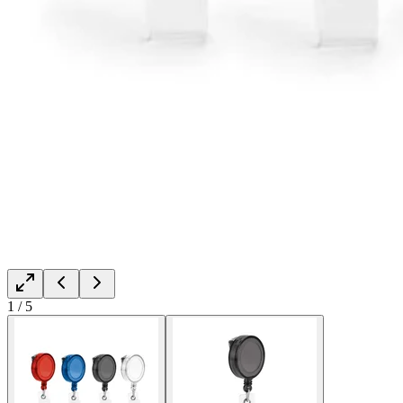
1
/
5