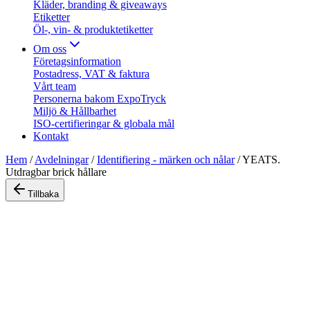
Kläder, branding & giveaways
Etiketter
Öl-, vin- & produktetiketter
Om oss
Företagsinformation
Postadress, VAT & faktura
Vårt team
Personerna bakom ExpoTryck
Miljö & Hållbarhet
ISO-certifieringar & globala mål
Kontakt
Hem
/
Avdelningar
/
Identifiering - märken och nålar
/
YEATS.
Utdragbar brick hållare
Tillbaka